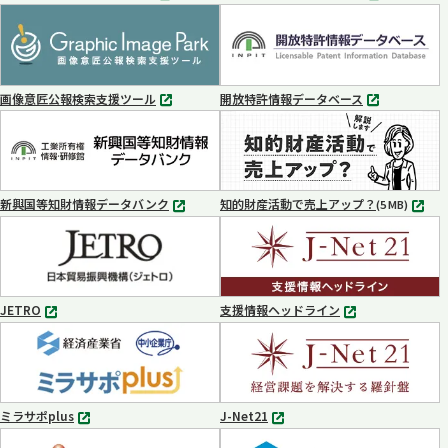
別
別
タ
タ
ブ
ブ
で
で
開
開
く
く
画像意匠公報検索支援ツール
開放特許情報データベース
別
別
タ
タ
ブ
ブ
で
で
開
開
く
く
新興国等知財情報データバンク
知的財産活動で売上アップ？
MP4
(5 MB)
別
タ
ブ
で
開
く
JETRO
支援情報ヘッドライン
別
別
タ
タ
ブ
ブ
で
で
開
開
く
く
ミラサポplus
J-Net21
別
別
タ
タ