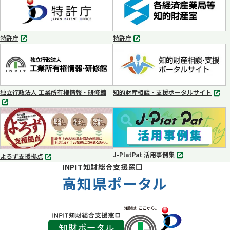
ブ
ブ
で
で
開
開
く
く
特許庁
特許庁
別
別
タ
タ
ブ
ブ
で
で
開
開
く
く
独立行政法人 工業所有権情報・研修館
知的財産相談・支援ポータルサイト
別
別
タ
タ
ブ
ブ
で
で
開
開
く
く
J-PlatPat 活用事例集
よろず支援拠点
別
別
INPIT知財総合支援窓口
タ
タ
ブ
高知県ポータル
ブ
で
で
開
開
く
く