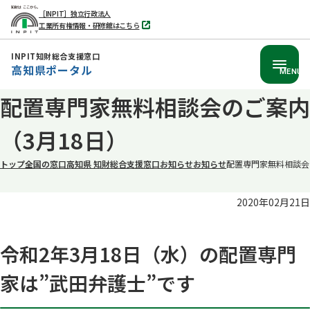
［INPIT］独立行政法人
工業所有権情報・研修館はこちら
別
タ
ブ
INPIT知財総合支援窓口
で
高知県ポータル
開
MENU
く
本
配置専門家無料相談会のご案内
文
（3月18日）
へ
移
トップ
全国の窓口
高知県 知財総合支援窓口
お知らせ
お知らせ
配置専門家無料相談会
動
2020年02月21日
令和2年3月18日（水）の配置専門
家は”武田弁護士”です