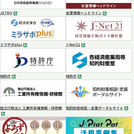
開
く
JETRO
支援情報ヘッドライン
別
別
タ
タ
ブ
ブ
で
で
開
開
く
く
ミラサポplus
J-Net21
別
別
タ
タ
ブ
ブ
で
で
開
開
く
く
特許庁
特許庁
別
別
タ
タ
ブ
ブ
で
で
開
開
く
く
独立行政法人 工業所有権情報・研修館
知的財産相談・支援ポータルサイト
別
別
タ
タ
ブ
ブ
で
で
開
開