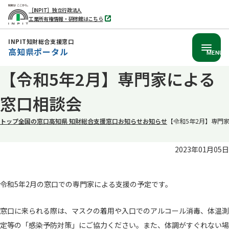
［INPIT］独立行政法人
工業所有権情報・研修館はこちら
別
タ
ブ
INPIT知財総合支援窓口
で
高知県ポータル
開
MENU
く
本
【令和5年2月】専門家による
文
窓口相談会
へ
移
トップ
全国の窓口
高知県 知財総合支援窓口
お知らせ
お知らせ
【令和5年2月】専門
動
2023年01月05日
令和5年2月の窓口での専門家による支援の予定です。
窓口に来られる際は、マスクの着用や入口でのアルコール消毒、体温測
定等の「感染予防対策」にご協力ください。また、体調がすぐれない場