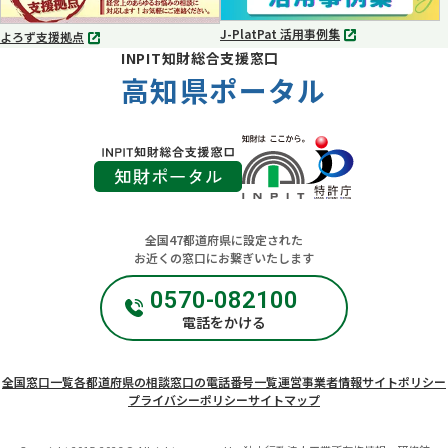
く
く
J-PlatPat 活用事例集
よろず支援拠点
別
別
INPIT知財総合支援窓口
タ
タ
ブ
高知県ポータル
ブ
で
で
開
開
く
く
全国47都道府県に設定された
お近くの窓口にお繋ぎいたします
0570-082100
電話をかける
全国窓口一覧
各都道府県の相談窓口の電話番号一覧
運営事業者情報
サイトポリシー
プライバシーポリシー
サイトマップ