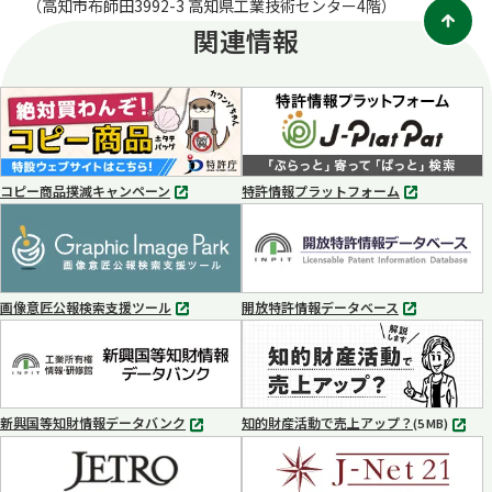
（高知市布師田3992-3 高知県工業技術センター4階）
関連情報
コピー商品撲滅キャンペーン
特許情報プラットフォーム
別
別
タ
タ
ブ
ブ
で
で
開
開
く
く
画像意匠公報検索支援ツール
開放特許情報データベース
別
別
タ
タ
ブ
ブ
で
で
開
開
く
く
新興国等知財情報データバンク
知的財産活動で売上アップ？
MP4
(5 MB)
別
タ
ブ
で