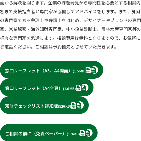
面から解決を図ります。企業の課題発見から専門性を必要とする相談内
容まで支援担当者と専門家が協働してアドバイスをします。また、知財
の専門家である弁理士や弁護士をはじめ、デザイナーやブランドの専門
家、営業秘密・海外知財専門家、中小企業診断士、農林水産専門家等の
様々な専門家を派遣します。相談費用は無料となりますので、お気軽に
お電話ください。ご相談は予約優先とさせていただきます。
PDF
窓口リーフレット（A3、A4両面）
(1.5 MB)
PDF
窓口リーフレット（A4全頁）
(1.6 MB)
PDF
知財チェックリスト詳細版
(526 KB)
PDF
ご相談の前に（免責ペーパー）
(174 KB)