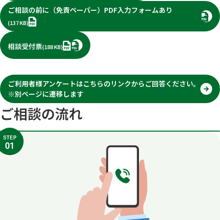
ご相談の前に（免責ペーパー）PDF入力フォームあり
PDF
(137 KB)
PDF
相談受付票
(188 KB)
ご利用者様アンケートはこちらのリンクからご回答ください。
※別ページに遷移します
別
タ
ご相談の流れ
ブ
で
開
く
STEP
01