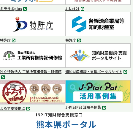
く
く
ミラサポplus
J-Net21
別
別
タ
タ
ブ
ブ
で
で
開
開
く
く
特許庁
特許庁
別
別
タ
タ
ブ
ブ
で
で
開
開
く
く
独立行政法人 工業所有権情報・研修館
知的財産相談・支援ポータルサイト
別
別
タ
タ
ブ
ブ
で
で
開
開
く
く
J-PlatPat 活用事例集
よろず支援拠点
別
別
INPIT知財総合支援窓口
タ
タ
ブ
熊本県ポータル
ブ
で
で
開
開