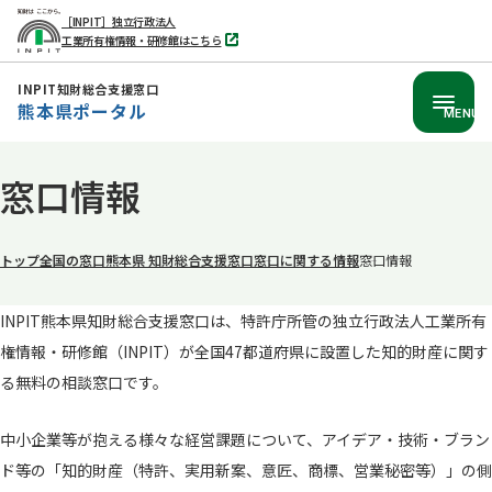
［INPIT］独立行政法人
工業所有権情報・研修館はこちら
別
タ
ブ
INPIT知財総合支援窓口
で
熊本県ポータル
開
MENU
く
本
窓口情報
文
へ
移
トップ
全国の窓口
熊本県 知財総合支援窓口
窓口に関する情報
窓口情報
動
INPIT熊本県知財総合支援窓口は、特許庁所管の独立行政法人工業所有
権情報・研修館（INPIT）が全国47都道府県に設置した知的財産に関す
る無料の相談窓口です。
中小企業等が抱える様々な経営課題について、アイデア・技術・ブラン
ド等の「知的財産（特許、実用新案、意匠、商標、営業秘密等）」の側