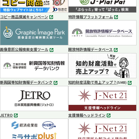
コピー商品撲滅キャンペーン
特許情報プラットフォーム
別
別
タ
タ
ブ
ブ
で
で
開
開
く
く
画像意匠公報検索支援ツール
開放特許情報データベース
別
別
タ
タ
ブ
ブ
で
で
開
開
く
く
新興国等知財情報データバンク
知的財産活動で売上アップ？
MP4
(5 MB)
別
タ
ブ
で
開
く
JETRO
支援情報ヘッドライン
別
別
タ
タ
ブ
ブ
で
で
開
開