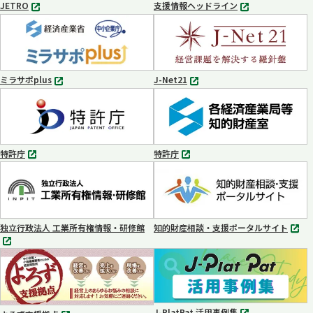
JETRO
支援情報ヘッドライン
別
別
タ
タ
ブ
ブ
で
で
開
開
く
く
ミラサポplus
J-Net21
別
別
タ
タ
ブ
ブ
で
で
開
開
く
く
特許庁
特許庁
別
別
タ
タ
ブ
ブ
で
で
開
開
く
く
独立行政法人 工業所有権情報・研修館
知的財産相談・支援ポータルサイト
別
別
タ
タ
ブ
ブ
で
で
開
開
く
く
J-PlatPat 活用事例集