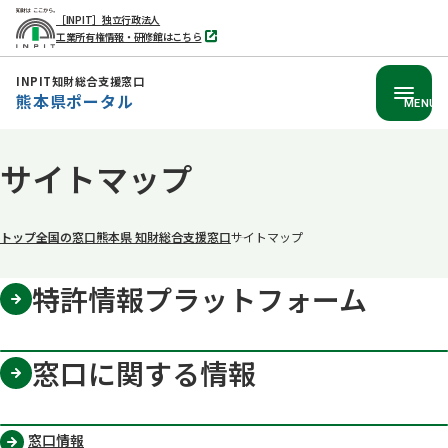
［INPIT］独立行政法人
工業所有権情報・研修館はこちら
別
タ
ブ
INPIT知財総合支援窓口
で
熊本県ポータル
開
MENU
く
本
サイトマップ
文
へ
移
トップ
全国の窓口
熊本県 知財総合支援窓口
サイトマップ
動
特許情報プラットフォーム
窓口に関する情報
窓口情報