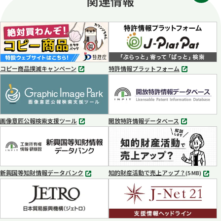
関連情報
コピー商品撲滅キャンペーン
特許情報プラットフォーム
別
別
タ
タ
ブ
ブ
で
で
開
開
く
く
画像意匠公報検索支援ツール
開放特許情報データベース
別
別
タ
タ
ブ
ブ
で
で
開
開
く
く
新興国等知財情報データバンク
知的財産活動で売上アップ？
MP4
(5 MB)
別
タ
ブ
で
開
く