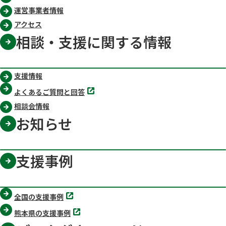
運営事業者情報
アクセス
相談・支援に関する情報
支援情報
別
よくあるご質問と回答
タ
ブ
相談会情報
で
お知らせ
開
く
支援事例
別
全国の支援事例
タ
ブ
別
熊本県の支援事例
で
タ
開
ブ