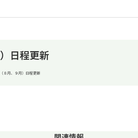
）日程更新
（８月、９月）日程更新
関連情報