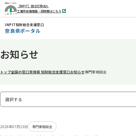
［INPIT］独立行政法人
工業所有権情報・研修館はこちら
別
タ
ブ
INPIT知財総合支援窓口
で
奈良県ポータル
開
く
本
お知らせ
文
へ
移
トップ
全国の窓口
奈良県 知財総合支援窓口
お知らせ
専門家相談会
動
表
選択する
示
タ
ブ
2026年07月23日
専門家相談会
の