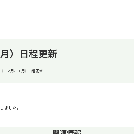
月）日程更新
（１２月、１月）日程更新
しました。
関連情報