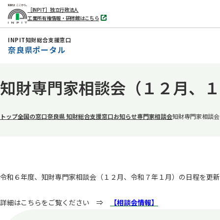
［INPIT］独立行政法人
工業所有権情報・研修館はこちら
別
タ
ブ
INPIT知財総合支援窓口
で
奈良県ポータル
開
く
本
知財専門家相談会（１２月、１
文
へ
移
トップ
全国の窓口
奈良県 知財総合支援窓口
お知らせ
専門家相談会
知財専門家相談会
動
令和６年度、知財専門家相談会（１２月、令和７年１月）の日程を更新
詳細はこちらをご覧ください ⇒
【相談会情報】