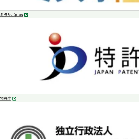
ミラサポplus
別
タ
ブ
で
開
く
特許庁
別
タ
ブ
で
開
く