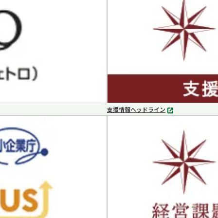
支援情報ヘッドライン
別
タ
ブ
で
開
く