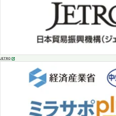
で
開
く
JETRO
別
タ
ブ
で
開
く