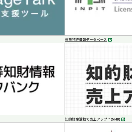
開放特許情報データベース
別
タ
ブ
で
開
く
知的財産活動で売上アップ？
MP4
(5 MB)