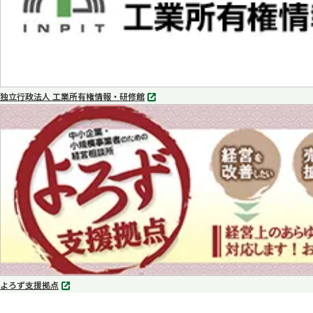
独立行政法人 工業所有権情報・研修館
別
タ
ブ
で
開
く
よろず支援拠点
別
タ