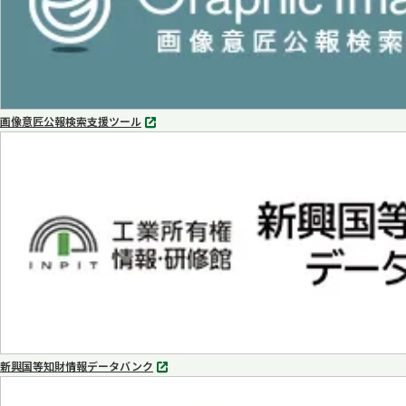
画像意匠公報検索支援ツール
別
タ
ブ
で
開
く
新興国等知財情報データバンク
別
タ
ブ