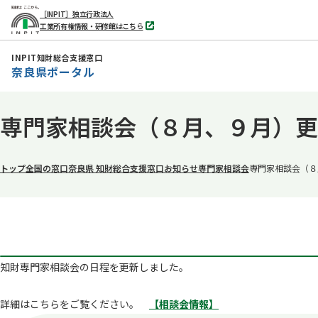
［INPIT］独立行政法人
工業所有権情報・研修館はこちら
別
タ
ブ
INPIT知財総合支援窓口
で
奈良県ポータル
開
く
本
専門家相談会（８月、９月）更
文
へ
移
トップ
全国の窓口
奈良県 知財総合支援窓口
お知らせ
専門家相談会
専門家相談会（８
動
知財専門家相談会の日程を更新しました。
詳細はこちらをご覧ください。
【相談会情報】