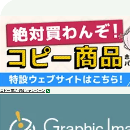
コピー商品撲滅キャンペーン
別
タ
ブ
で
開
く