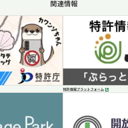
関連情報
特許情報プラットフォーム
別
タ
ブ
で
開
く