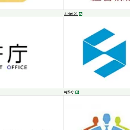
J-Net21
別
タ
ブ
で
開
く
特許庁
別
タ
ブ
で
開
く