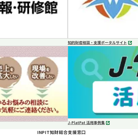
知的財産相談・支援ポータルサイト
別
タ
ブ
で
開
く
J-PlatPat 活用事例集
別
タ
INPIT知財総合支援窓口
ブ