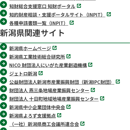
で
く
別
ブ
知財総合支援窓口 知財ポータル
開
タ
で
く
別
ブ
知的財産相談・支援ポータルサイト（INPIT）
開
タ
で
く
別
ブ
各種申請書類一覧（INPIT）
開
タ
で
く
新潟県関連サイト
ブ
開
で
く
開
く
別
新潟県ホームページ
タ
別
ブ
新潟県工業技術総合研究所
タ
で
別
ブ
NICO 財団法人にいがた産業創造機構
開
タ
で
く
別
ブ
ジェトロ新潟
開
タ
で
く
別
ブ
公益財団法人新潟市産業振興財団（新潟IPC財団）
開
タ
で
く
別
ブ
財団法人 燕三条地場産業振興センター
開
タ
で
く
別
ブ
財団法人 十日町地域地場産業振興センター
開
タ
で
く
別
ブ
新潟県中小企業団体中央会
開
タ
で
く
別
ブ
新潟県よろず支援拠点
開
タ
で
く
別
ブ
（一社）新潟県商工会議所連合会
開
タ
で
く
別