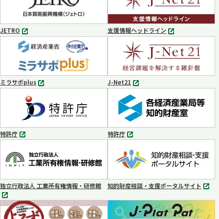
ブ
で
開
く
JETRO
支援情報ヘッドライン
別
別
タ
タ
ブ
ブ
で
で
開
開
く
く
ミラサポplus
J-Net21
別
別
タ
タ
ブ
ブ
で
で
開
開
く
く
特許庁
特許庁
別
別
タ
タ
ブ
ブ
で
で
開
開
く
く
独立行政法人 工業所有権情報・研修館
知的財産相談・支援ポータルサイト
別
別
タ
タ
ブ
ブ
で
で