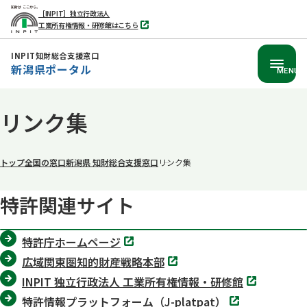
［INPIT］独立行政法人
工業所有権情報・研修館はこちら
別
タ
ブ
INPIT知財総合支援窓口
で
新潟県ポータル
開
MENU
く
本
リンク集
文
へ
移
トップ
全国の窓口
新潟県 知財総合支援窓口
リンク集
動
特許関連サイト
別
特許庁ホームページ
タ
別
ブ
広域関東圏知的財産戦略本部
タ
で
別
ブ
INPIT 独立行政法人 工業所有権情報・研修館
開
タ
で
く
別
ブ
特許情報プラットフォーム（J-platpat）
開
タ