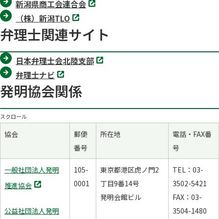
ブ
新潟県商工会連合会
開
タ
で
く
別
ブ
（株）新潟TLO
開
タ
で
く
弁理士関連サイト
ブ
開
で
く
開
く
別
日本弁理士会北陸支部
タ
別
ブ
弁理士ナビ
タ
で
発明協会関係
ブ
開
で
く
開
く
スクロール
協会
郵便
所在地
電話・FAX番
番号
号
一般社団法人発明
105-
東京都港区虎ノ門2
TEL：03-
別
0001
丁目9番14号
3502-5421
推進協会
タ
発明会館ビル
FAX：03-
ブ
公益社団法人発明
3504-1480
で