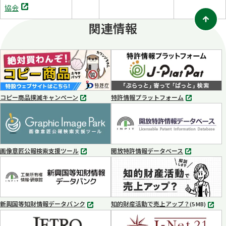
別
開
協会
タ
く
関連情報
ブ
で
開
く
コピー商品撲滅キャンペーン
特許情報プラットフォーム
別
別
タ
タ
ブ
ブ
で
で
開
開
く
く
画像意匠公報検索支援ツール
開放特許情報データベース
別
別
タ
タ
ブ
ブ
で
で
開
開
く
く
新興国等知財情報データバンク
知的財産活動で売上アップ？
MP4
(5 MB)
別
タ