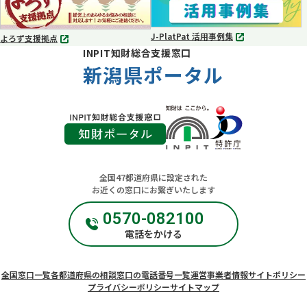
開
開
く
く
J-PlatPat 活用事例集
よろず支援拠点
別
別
INPIT知財総合支援窓口
タ
タ
ブ
新潟県ポータル
ブ
で
で
開
開
く
く
全国47都道府県に設定された
お近くの窓口にお繋ぎいたします
0570-082100
電話をかける
全国窓口一覧
各都道府県の相談窓口の電話番号一覧
運営事業者情報
サイトポリシー
プライバシーポリシー
サイトマップ