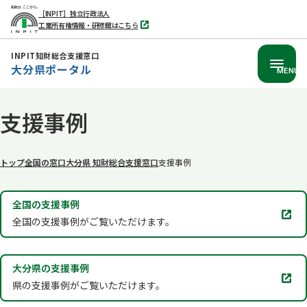
［INPIT］独立行政法人
工業所有権情報・研修館はこちら
別
タ
ブ
INPIT知財総合支援窓口
で
大分県ポータル
開
MENU
く
本
支援事例
文
へ
移
トップ
全国の窓口
大分県 知財総合支援窓口
支援事例
動
全国の支援事例
別
全国の支援事例がご覧いただけます。
タ
ブ
で
大分県の支援事例
開
別
県の支援事例がご覧いただけます。
く
タ