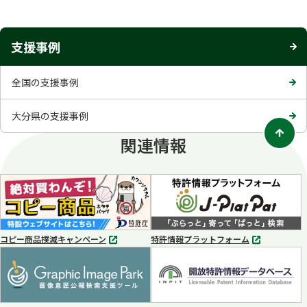
ブ
で
開
支援事例
く
全国の支援事例
大分県の支援事例
関連情報
コピー商品撲滅キャンペーン
特許情報プラットフォーム
別
別
タ
タ
ブ
ブ
で
で
開
開
く
く