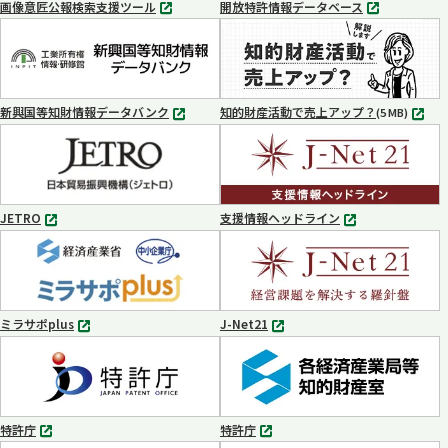
画像意匠公報検索支援ツール
開放特許情報データベース
別
別
タ
タ
ブ
ブ
で
で
開
開
く
く
新興国等知財情報データバンク
知的財産活動で売上アップ？
MP4
(5 MB)
別
タ
ブ
で
開
く
JETRO
支援情報ヘッドライン
別
別
タ
タ
ブ
ブ
で
で
開
開
く
く
ミラサポplus
J-Net21
別
別
タ
タ
ブ
ブ
で
で
開
開
く
く
特許庁
特許庁
別
別