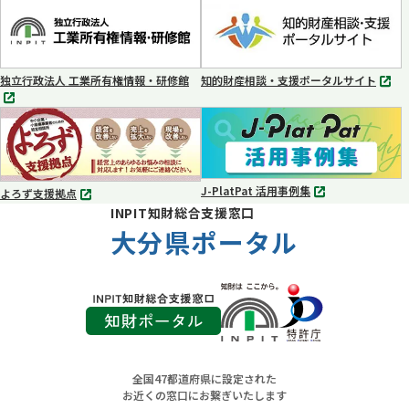
タ
タ
ブ
ブ
で
で
開
開
く
く
独立行政法人 工業所有権情報・研修館
知的財産相談・支援ポータルサイト
別
別
タ
タ
ブ
ブ
で
で
開
開
く
く
J-PlatPat 活用事例集
よろず支援拠点
別
別
INPIT知財総合支援窓口
タ
タ
ブ
大分県ポータル
ブ
で
で
開
開
く
く
全国47都道府県に設定された
お近くの窓口にお繋ぎいたします