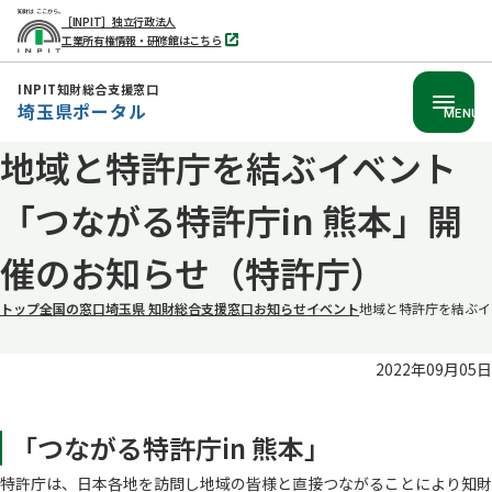
［INPIT］独立行政法人
工業所有権情報・研修館はこちら
別
タ
ブ
INPIT知財総合支援窓口
で
埼玉県ポータル
開
MENU
く
地域と特許庁を結ぶイベント
本
文
「つながる特許庁in 熊本」開
へ
移
催のお知らせ（特許庁）
動
トップ
全国の窓口
埼玉県 知財総合支援窓口
お知らせ
イベント
地域と特許庁を結ぶイ
2022年09月05日
「つながる特許庁in 熊本」
特許庁は、日本各地を訪問し地域の皆様と直接つながることにより知財