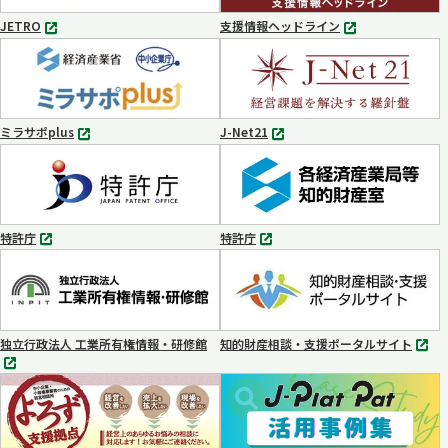
く
JETRO
支援情報ヘッドライン
別
別
タ
タ
ブ
ブ
で
で
開
開
く
く
ミラサポplus
J-Net21
別
別
タ
タ
ブ
ブ
で
で
開
開
く
く
特許庁
特許庁
別
別
タ
タ
ブ
ブ
で
で
開
開
く
く
独立行政法人 工業所有権情報・研修館
知的財産相談・支援ポータルサイト
別
別
タ
タ
ブ
ブ
で
で
開
開
く
く