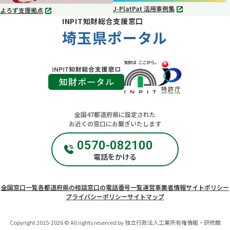
J-PlatPat 活用事例集
よろず支援拠点
別
別
INPIT知財総合支援窓口
タ
タ
ブ
埼玉県ポータル
ブ
で
で
開
開
く
く
全国47都道府県に設定された
お近くの窓口にお繋ぎいたします
0570-082100
電話をかける
全国窓口一覧
各都道府県の相談窓口の電話番号一覧
運営事業者情報
サイトポリシー
プライバシーポリシー
サイトマップ
Copyright 2015-2026 © All rights reserved by 独立行政法人工業所有権情報・研修館