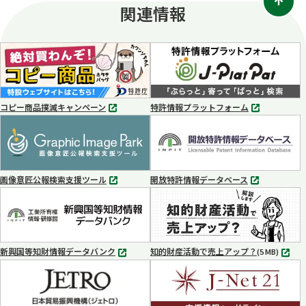
関連情報
コピー商品撲滅キャンペーン
特許情報プラットフォーム
別
別
タ
タ
ブ
ブ
で
で
開
開
く
く
画像意匠公報検索支援ツール
開放特許情報データベース
別
別
タ
タ
ブ
ブ
で
で
開
開
く
く
新興国等知財情報データバンク
知的財産活動で売上アップ？
MP4
(5 MB)
別
タ
ブ
で
開