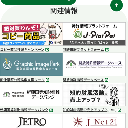
関連情報
コピー商品撲滅キャンペーン
特許情報プラットフォーム
別
別
タ
タ
ブ
ブ
で
で
開
開
く
く
画像意匠公報検索支援ツール
開放特許情報データベース
別
別
タ
タ
ブ
ブ
で
で
開
開
く
く
新興国等知財情報データバンク
知的財産活動で売上アップ？
MP4
(5 MB)
別
タ
ブ
で