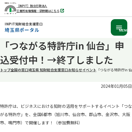
［INPIT］独立行政法人
工業所有権情報・研修館はこちら
別
タ
ブ
INPIT知財総合支援窓口
で
埼玉県ポータル
開
MENU
く
本
「つながる特許庁in 仙台」申
文
込受付中！→終了しました
へ
移
トップ
全国の窓口
埼玉県 知財総合支援窓口
お知らせ
イベント
「つながる特許庁in
動
2024年01月05日
特許庁は、ビジネスにおける知財の活用をサポートするイベント「つな
がる特許庁」を、全国6都市（旭川市、仙台市、郡山市、金沢市、大阪
市、鳴門市）で開催します！（参加費無料）