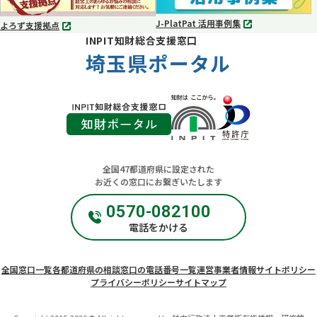
く
く
J-PlatPat 活用事例集
よろず支援拠点
別
別
INPIT知財総合支援窓口
タ
タ
ブ
埼玉県ポータル
ブ
で
で
開
開
く
く
全国47都道府県に設定された
お近くの窓口にお繋ぎいたします
0570-082100
電話をかける
全国窓口一覧
各都道府県の相談窓口の電話番号一覧
運営事業者情報
サイトポリシー
プライバシーポリシー
サイトマップ