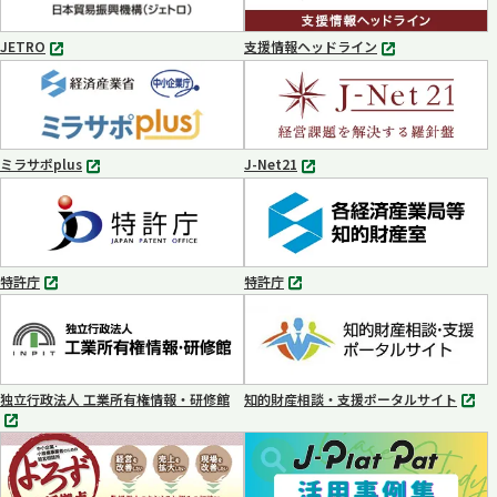
開
く
JETRO
支援情報ヘッドライン
別
別
タ
タ
ブ
ブ
で
で
開
開
く
く
ミラサポplus
J-Net21
別
別
タ
タ
ブ
ブ
で
で
開
開
く
く
特許庁
特許庁
別
別
タ
タ
ブ
ブ
で
で
開
開
く
く
独立行政法人 工業所有権情報・研修館
知的財産相談・支援ポータルサイト
別
別
タ
タ
ブ
ブ
で
で
開
開