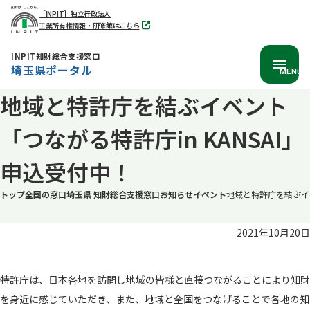
［INPIT］独立行政法人
工業所有権情報・研修館はこちら
別
タ
ブ
INPIT知財総合支援窓口
で
埼玉県ポータル
開
MENU
く
地域と特許庁を結ぶイベント
本
文
「つながる特許庁in KANSAI」
へ
移
申込受付中！
動
トップ
全国の窓口
埼玉県 知財総合支援窓口
お知らせ
イベント
地域と特許庁を結ぶイベ
2021年10月20日
特許庁は、日本各地を訪問し地域の皆様と直接つながることにより知財
を身近に感じていただき、また、地域と全国をつなげることで各地の知