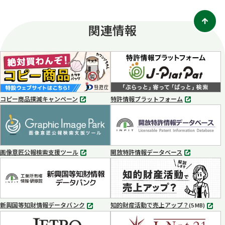
関連情報
コピー商品撲滅キャンペーン
特許情報プラットフォーム
別
別
タ
タ
ブ
ブ
で
で
開
開
く
く
画像意匠公報検索支援ツール
開放特許情報データベース
別
別
タ
タ
ブ
ブ
で
で
開
開
く
く
新興国等知財情報データバンク
知的財産活動で売上アップ？
MP4
(5 MB)
別
タ