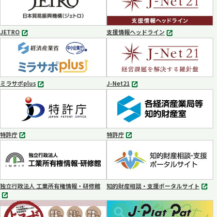
ブ
で
開
く
JETRO
支援情報ヘッドライン
別
別
タ
タ
ブ
ブ
で
で
開
開
く
く
ミラサポplus
J-Net21
別
別
タ
タ
ブ
ブ
で
で
開
開
く
く
特許庁
特許庁
別
別
タ
タ
ブ
ブ
で
で
開
開
く
く
独立行政法人 工業所有権情報・研修館
知的財産相談・支援ポータルサイト
別
別
タ
タ
ブ
ブ
で
で