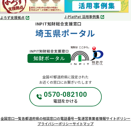
開
開
く
く
J-PlatPat 活用事例集
よろず支援拠点
別
別
INPIT知財総合支援窓口
タ
タ
ブ
埼玉県ポータル
ブ
で
で
開
開
く
く
全国47都道府県に設定された
お近くの窓口にお繋ぎいたします
0570-082100
電話をかける
全国窓口一覧
各都道府県の相談窓口の電話番号一覧
運営事業者情報
サイトポリシー
プライバシーポリシー
サイトマップ