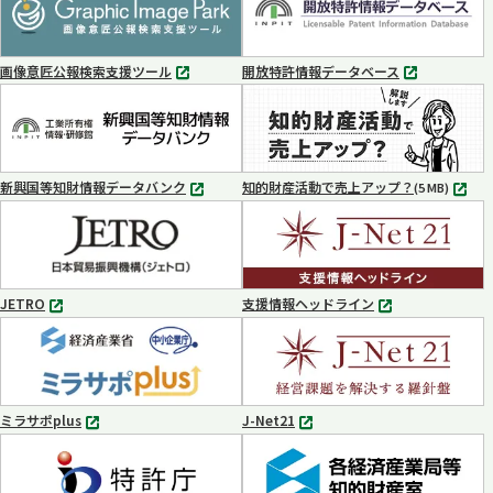
ブ
ブ
で
で
開
開
く
く
画像意匠公報検索支援ツール
開放特許情報データベース
別
別
タ
タ
ブ
ブ
で
で
開
開
く
く
新興国等知財情報データバンク
知的財産活動で売上アップ？
MP4
(5 MB)
別
タ
ブ
で
開
く
JETRO
支援情報ヘッドライン
別
別
タ
タ
ブ
ブ
で
で
開
開
く
く
ミラサポplus
J-Net21
別
別
タ
タ
ブ
ブ
で
で