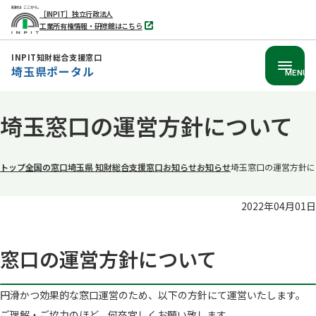
［INPIT］独立行政法人
工業所有権情報・研修館はこちら
別
タ
ブ
INPIT知財総合支援窓口
で
埼玉県ポータル
開
MENU
く
本
埼玉窓口の運営方針について
文
へ
移
トップ
全国の窓口
埼玉県 知財総合支援窓口
お知らせ
お知らせ
埼玉窓口の運営方針に
動
2022年04月01日
窓口の運営方針について
円滑かつ効果的な窓口運営のため、以下の方針にて運営いたします。
ご理解・ご協力のほど、何卒宜しくお願い致します。