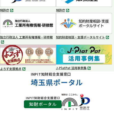
開
開
く
く
特許庁
特許庁
別
別
タ
タ
ブ
ブ
で
で
開
開
く
く
独立行政法人 工業所有権情報・研修館
知的財産相談・支援ポータルサイト
別
別
タ
タ
ブ
ブ
で
で
開
開
く
く
J-PlatPat 活用事例集
よろず支援拠点
別
別
INPIT知財総合支援窓口
タ
タ
ブ
埼玉県ポータル
ブ
で
で
開
開
く
く