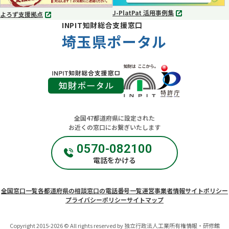
J-PlatPat 活用事例集
よろず支援拠点
別
別
INPIT知財総合支援窓口
タ
タ
ブ
埼玉県ポータル
ブ
で
で
開
開
く
く
全国47都道府県に設定された
お近くの窓口にお繋ぎいたします
0570-082100
電話をかける
全国窓口一覧
各都道府県の相談窓口の電話番号一覧
運営事業者情報
サイトポリシー
プライバシーポリシー
サイトマップ
Copyright 2015-2026 © All rights reserved by 独立行政法人工業所有権情報・研修館