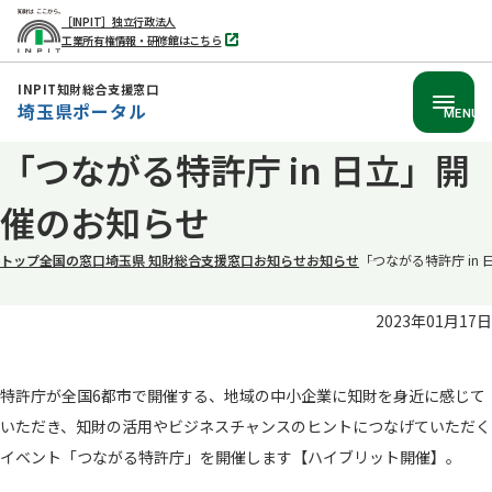
［INPIT］独立行政法人
工業所有権情報・研修館はこちら
別
タ
ブ
INPIT知財総合支援窓口
で
埼玉県ポータル
開
MENU
く
本
「つながる特許庁 in 日立」開
文
催のお知らせ
へ
移
トップ
全国の窓口
埼玉県 知財総合支援窓口
お知らせ
お知らせ
「つながる特許庁 in
動
2023年01月17日
特許庁が全国6都市で開催する、地域の中小企業に知財を身近に感じて
いただき、知財の活用やビジネスチャンスのヒントにつなげていただく
イベント「つながる特許庁」を開催します【ハイブリット開催】。