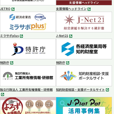
開
く
JETRO
支援情報ヘッドライン
別
別
タ
タ
ブ
ブ
で
で
開
開
く
く
ミラサポplus
J-Net21
別
別
タ
タ
ブ
ブ
で
で
開
開
く
く
特許庁
特許庁
別
別
タ
タ
ブ
ブ
で
で
開
開
く
く
独立行政法人 工業所有権情報・研修館
知的財産相談・支援ポータルサイト
別
別
タ
タ
ブ
ブ
で
で
開
開
く
く