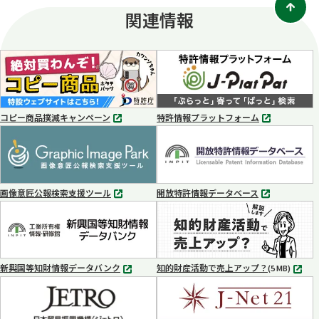
関連情報
コピー商品撲滅キャンペーン
特許情報プラットフォーム
別
別
タ
タ
ブ
ブ
で
で
開
開
く
く
画像意匠公報検索支援ツール
開放特許情報データベース
別
別
タ
タ
ブ
ブ
で
で
開
開
く
く
新興国等知財情報データバンク
知的財産活動で売上アップ？
MP4
(5 MB)
別
タ
ブ
で