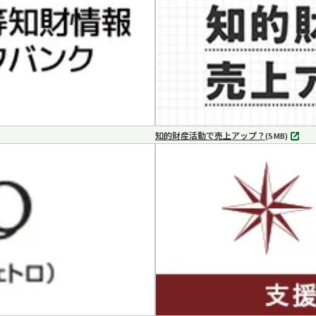
く
知的財産活動で売上アップ？
MP4
(5 MB)