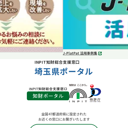
開
く
J-PlatPat 活用事例集
別
タ
INPIT知財総合支援窓口
ブ
埼玉県ポータル
で
開
く
全国47都道府県に設定された
お近くの窓口にお繋ぎいたします