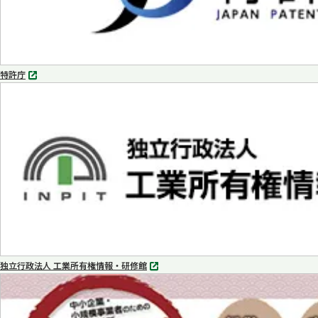
特許庁
別
タ
ブ
で
開
く
独立行政法人 工業所有権情報・研修館
別
タ
ブ
で