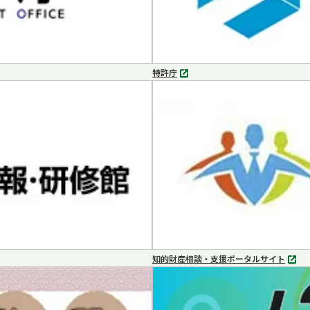
特許庁
別
タ
ブ
で
開
く
知的財産相談・支援ポータルサイト
別
タ
ブ
で