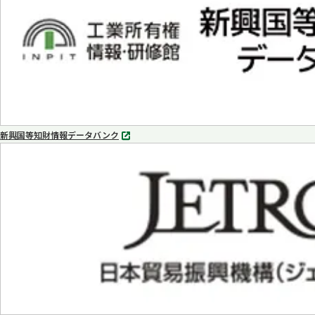
く
新興国等知財情報データバンク
別
タ
ブ
で
開
く