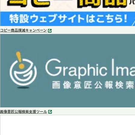
コピー商品撲滅キャンペーン
別
タ
ブ
で
開
く
画像意匠公報検索支援ツール
別
タ
ブ
で
開