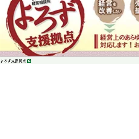
開
く
よろず支援拠点
別
タ
ブ
で
開
く