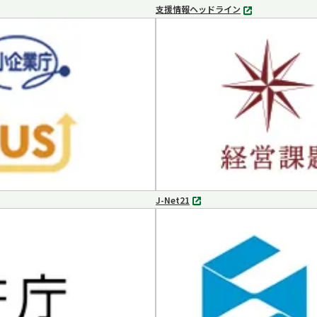
支援情報ヘッドライン
別
タ
ブ
で
開
く
J-Net21
別
タ
ブ
で
開
く