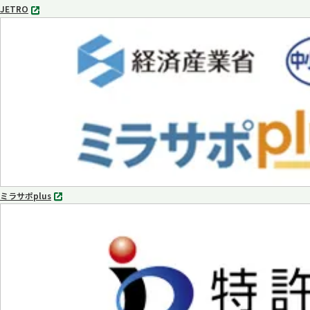
JETRO
別
タ
ブ
で
開
く
ミラサポplus
別
タ
ブ
で
開
く