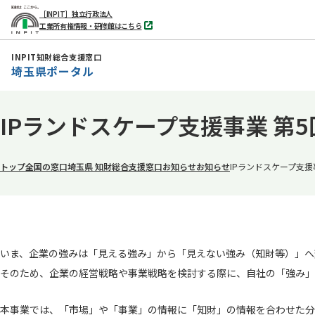
［INPIT］独立行政法人
工業所有権情報・研修館はこちら
別
タ
ブ
INPIT知財総合支援窓口
で
埼玉県ポータル
開
く
本
IPランドスケープ支援事業 第
文
へ
移
トップ
全国の窓口
埼玉県 知財総合支援窓口
お知らせ
お知らせ
IPランドスケープ支
動
いま、企業の強みは「見える強み」から「見えない強み（知財等）」へ
そのため、企業の経営戦略や事業戦略を検討する際に、自社の「強み」
本事業では、「市場」や「事業」の情報に「知財」の情報を合わせた分