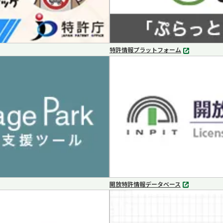
特許情報プラットフォーム
別
タ
ブ
で
開
く
開放特許情報データベース
別
タ
ブ
で
開