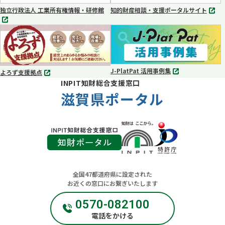
く
く
独立行政法人 工業所有権情報・研修館
知的財産相談・支援ポータルサイト
別
別
タ
タ
ブ
ブ
で
で
開
開
く
く
J-PlatPat 活用事例集
よろず支援拠点
別
別
INPIT知財総合支援窓口
タ
タ
ブ
滋賀県ポータル
ブ
で
で
開
開
く
く
全国47都道府県に設定された
お近くの窓口にお繋ぎいたします
0570-082100
電話をかける