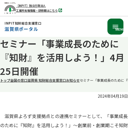
［INPIT］独立行政法人
工業所有権情報・研修館はこちら
別
タ
ブ
INPIT知財総合支援窓口
で
滋賀県ポータル
開
MENU
く
セミナー「事業成長のために
本
文
『知財』を活用しよう！」4月
へ
移
25日開催
動
トップ
全国の窓口
滋賀県 知財総合支援窓口
お知らせ
セミナー「事業成長のために『
2024年04月19日
滋賀県よろず支援拠点との連携セミナーとして、「事業成長
のために『知財』を活用しよう！」～創業前・創業期こそ知財