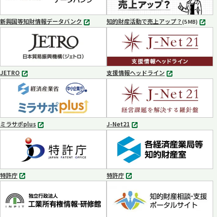
開
開
く
く
新興国等知財情報データバンク
知的財産活動で売上アップ？
MP4
(5 MB)
別
タ
ブ
で
開
く
JETRO
支援情報ヘッドライン
別
別
タ
タ
ブ
ブ
で
で
開
開
く
く
ミラサポplus
J-Net21
別
別
タ
タ
ブ
ブ
で
で
開
開
く
く
特許庁
特許庁
別
別
タ
タ
ブ
ブ
で
で
開
開