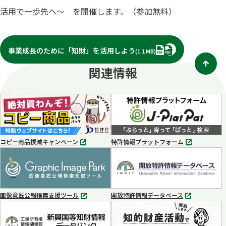
活用で一歩先へ～ を
開催します。（参加無料）
PDF
事業成長のために「知財」を活用しよう
(1.1 MB)
関連情報
コピー商品撲滅キャンペーン
特許情報プラットフォーム
別
別
タ
タ
ブ
ブ
で
で
開
開
く
く
画像意匠公報検索支援ツール
開放特許情報データベース
別
別
タ
タ
ブ
ブ
で
で