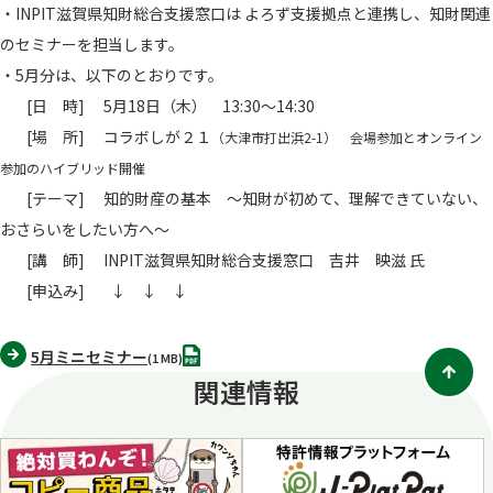
・INPIT滋賀県知財総合支援窓口は よろず支援拠点と連携し、知財関連
のセミナーを担当します。
・5月分は、以下のとおりです。
[日 時] 5月18日（木） 13:30～14:30
[場 所] コラボしが２１
（大津市打出浜2-1） 会場参加とオンライン
参加のハイブリッド開催
[テーマ] 知的財産の基本 ～知財が初めて、理解できていない、
おさらいをしたい方へ～
[講 師] INPIT滋賀県知財総合支援窓口 吉井 映滋 氏
[申込み] ↓ ↓ ↓
PDF
5月ミニセミナー
(1 MB)
関連情報