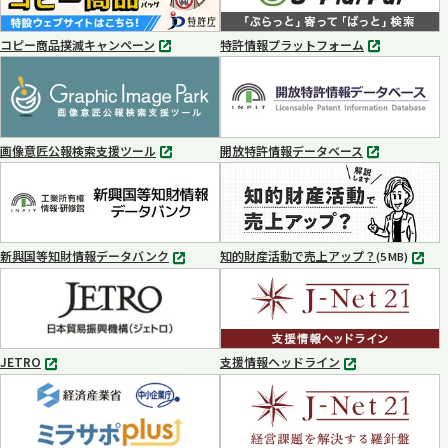
コピー商品撲滅キャンペーン
特許情報プラットフォーム
別
別
タ
タ
ブ
ブ
で
で
開
開
く
く
画像意匠公報検索支援ツール
開放特許情報データベース
別
別
タ
タ
ブ
ブ
で
で
開
開
く
く
新興国等知財情報データバンク
知的財産活動で売上アップ？
MP4
(5 MB)
別
タ
ブ
で
開
く
JETRO
支援情報ヘッドライン
別
別
タ
タ
ブ
ブ
で
で
開
開