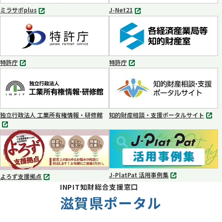
く
く
ミラサポplus
J-Net21
別
別
タ
タ
ブ
ブ
で
で
開
開
く
く
特許庁
特許庁
別
別
タ
タ
ブ
ブ
で
で
開
開
く
く
独立行政法人 工業所有権情報・研修館
知的財産相談・支援ポータルサイト
別
別
タ
タ
ブ
ブ
で
で
開
開
く
く
J-PlatPat 活用事例集
よろず支援拠点
別
別
INPIT知財総合支援窓口
タ
タ
ブ
滋賀県ポータル
ブ
で
で
開
開
く