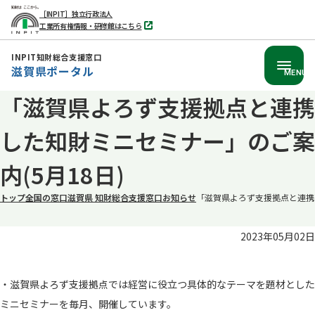
［INPIT］独立行政法人
工業所有権情報・研修館はこちら
別
タ
ブ
INPIT知財総合支援窓口
で
滋賀県ポータル
開
MENU
く
「滋賀県よろず支援拠点と連携
本
文
した知財ミニセミナー」のご案
へ
移
内(5月18日)
動
トップ
全国の窓口
滋賀県 知財総合支援窓口
お知らせ
「滋賀県よろず支援拠点と連携し
2023年05月02日
・滋賀県よろず支援拠点では経営に役立つ具体的なテーマを題材とした
ミニセミナーを毎月、開催しています。