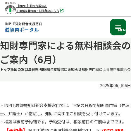
［INPIT］独立行政法人
工業所有権情報・研修館はこちら
別
タ
ブ
INPIT知財総合支援窓口
で
滋賀県ポータル
開
MENU
く
本
知財専門家による無料相談会の
文
ご案内（6月）
へ
移
トップ
全国の窓口
滋賀県 知財総合支援窓口
お知らせ
知財専門家による無料相談会の
動
2025年06月06日
・INPIT滋賀県知財総合支援窓口では、下記の日程で知財専門家（弁理
士、弁護士）が常駐し、知財に関するご相談を受け付けています。
・相談は事前予約制です。予約受付は、相談前日の午前中までです。
【予約先】
INPIT滋賀県知財総合支援窓口 ℡
(077) 558-