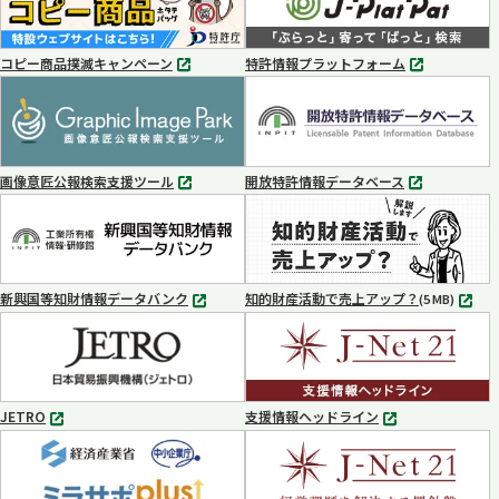
コピー商品撲滅キャンペーン
特許情報プラットフォーム
別
別
タ
タ
ブ
ブ
で
で
開
開
く
く
画像意匠公報検索支援ツール
開放特許情報データベース
別
別
タ
タ
ブ
ブ
で
で
開
開
く
く
新興国等知財情報データバンク
知的財産活動で売上アップ？
MP4
(5 MB)
別
タ
ブ
で
開
く
JETRO
支援情報ヘッドライン
別
別
タ
タ
ブ
ブ
で
で