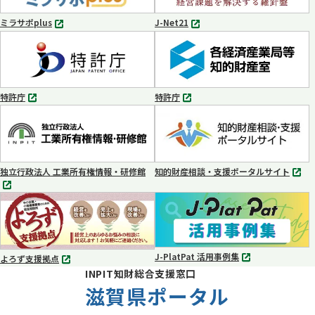
開
開
く
く
ミラサポplus
J-Net21
別
別
タ
タ
ブ
ブ
で
で
開
開
く
く
特許庁
特許庁
別
別
タ
タ
ブ
ブ
で
で
開
開
く
く
独立行政法人 工業所有権情報・研修館
知的財産相談・支援ポータルサイト
別
別
タ
タ
ブ
ブ
で
で
開
開
く
く
J-PlatPat 活用事例集
よろず支援拠点
別
別
INPIT知財総合支援窓口
タ
タ
ブ
滋賀県ポータル
ブ
で
で
開
開