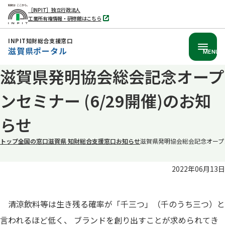
［INPIT］独立行政法人
工業所有権情報・研修館はこちら
別
タ
ブ
INPIT知財総合支援窓口
で
滋賀県ポータル
開
MENU
く
滋賀県発明協会総会記念オープ
本
文
ンセミナー (6/29開催)のお知
へ
移
らせ
動
トップ
全国の窓口
滋賀県 知財総合支援窓口
お知らせ
滋賀県発明協会総会記念オープンセ
2022年06月13日
清涼飲料等は生き残る確率が「千三つ」（千のうち三つ）と
言われるほど低く、 ブランドを創り出すことが求められてき