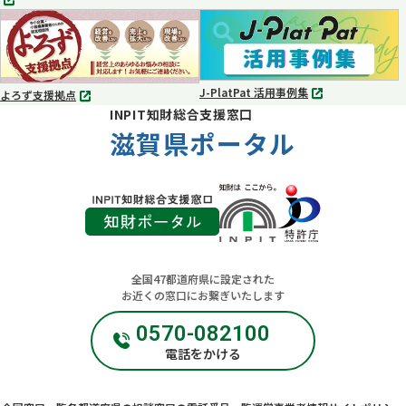
タ
タ
ブ
ブ
で
で
開
開
く
く
J-PlatPat 活用事例集
よろず支援拠点
別
別
INPIT知財総合支援窓口
タ
タ
ブ
滋賀県ポータル
ブ
で
で
開
開
く
く
全国47都道府県に設定された
お近くの窓口にお繋ぎいたします
0570-082100
電話をかける