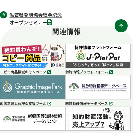
滋賀県発明協会総会記念
PDF
オープンセミナー
関連情報
コピー商品撲滅キャンペーン
特許情報プラットフォーム
別
別
タ
タ
ブ
ブ
で
で
開
開
く
く
画像意匠公報検索支援ツール
開放特許情報データベース
別
別
タ
タ
ブ
ブ
で
で
開
開
く
く