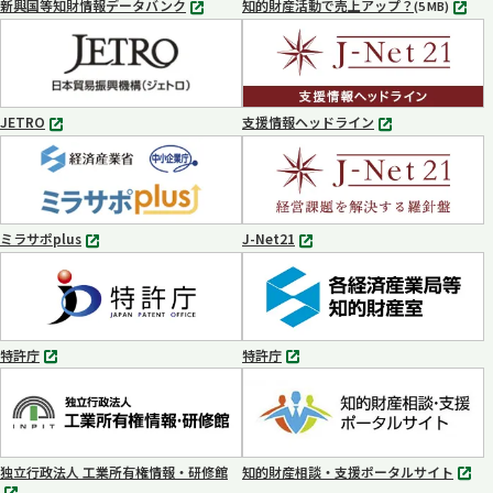
新興国等知財情報データバンク
知的財産活動で売上アップ？
MP4
(5 MB)
別
タ
ブ
で
開
く
JETRO
支援情報ヘッドライン
別
別
タ
タ
ブ
ブ
で
で
開
開
く
く
ミラサポplus
J-Net21
別
別
タ
タ
ブ
ブ
で
で
開
開
く
く
特許庁
特許庁
別
別
タ
タ
ブ
ブ
で
で
開
開
く
く
独立行政法人 工業所有権情報・研修館
知的財産相談・支援ポータルサイト
別
別