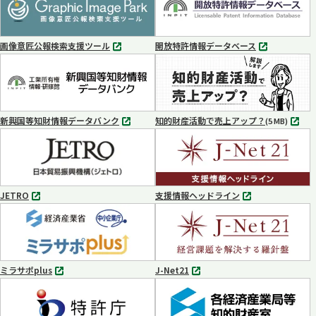
ブ
ブ
で
で
開
開
く
く
画像意匠公報検索支援ツール
開放特許情報データベース
別
別
タ
タ
ブ
ブ
で
で
開
開
く
く
新興国等知財情報データバンク
知的財産活動で売上アップ？
MP4
(5 MB)
別
タ
ブ
で
開
く
JETRO
支援情報ヘッドライン
別
別
タ
タ
ブ
ブ
で
で
開
開
く
く
ミラサポplus
J-Net21
別
別
タ
タ
ブ
ブ
で
で