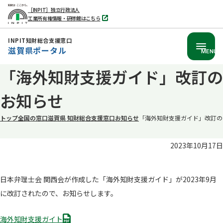
［INPIT］独立行政法人
工業所有権情報・研修館はこちら
別
タ
ブ
INPIT知財総合支援窓口
で
滋賀県ポータル
開
MENU
く
本
「海外知財支援ガイド」改訂の
文
お知らせ
へ
移
トップ
全国の窓口
滋賀県 知財総合支援窓口
お知らせ
「海外知財支援ガイド」改訂の
動
2023年10月17日
日本弁理士会 関西会が作成した「海外知財支援ガイド」が2023年9月
に改訂されたので、お知らせします。
P
海外知財支援ガイト