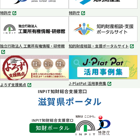
開
開
く
く
特許庁
特許庁
別
別
タ
タ
ブ
ブ
で
で
開
開
く
く
独立行政法人 工業所有権情報・研修館
知的財産相談・支援ポータルサイト
別
別
タ
タ
ブ
ブ
で
で
開
開
く
く
J-PlatPat 活用事例集
よろず支援拠点
別
別
INPIT知財総合支援窓口
タ
タ
ブ
滋賀県ポータル
ブ
で
で
開
開
く
く