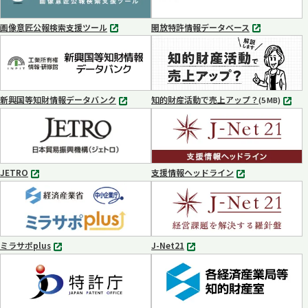
開
開
く
く
画像意匠公報検索支援ツール
開放特許情報データベース
別
別
タ
タ
ブ
ブ
で
で
開
開
く
く
新興国等知財情報データバンク
知的財産活動で売上アップ？
MP4
(5 MB)
別
タ
ブ
で
開
く
JETRO
支援情報ヘッドライン
別
別
タ
タ
ブ
ブ
で
で
開
開
く
く
ミラサポplus
J-Net21
別
別
タ
タ
ブ
ブ
で
で
開
開