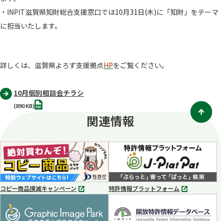
・INPIT滋賀県知財総合支援窓口では10月31日(木)に「知財」をテーマ
に担当いたします。
詳しくは、
滋賀県よろず支援拠点
HP
をご覧ください。
10月個別相談会チラシ
PDF
(890 KB)
関連情報
コピー商品撲滅キャンペーン
特許情報プラットフォーム
別
別
タ
タ
ブ
ブ
で
で