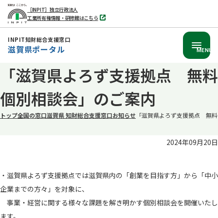
［INPIT］独立行政法人
工業所有権情報・研修館はこちら
別
タ
ブ
INPIT知財総合支援窓口
で
滋賀県ポータル
開
MENU
く
本
「滋賀県よろず支援拠点 無料
文
個別相談会」のご案内
へ
移
トップ
全国の窓口
滋賀県 知財総合支援窓口
お知らせ
「滋賀県よろず支援拠点 無料
動
2024年09月20日
・滋賀県よろず支援拠点では滋賀県内の「創業を目指す方」から「中小
企業までの方々」を対象に、
事業・経営に関する様々な課題を解き明かす個別相談会を開催いたし
ます。