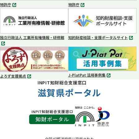
く
く
特許庁
特許庁
別
別
タ
タ
ブ
ブ
で
で
開
開
く
く
独立行政法人 工業所有権情報・研修館
知的財産相談・支援ポータルサイト
別
別
タ
タ
ブ
ブ
で
で
開
開
く
く
J-PlatPat 活用事例集
よろず支援拠点
別
別
INPIT知財総合支援窓口
タ
タ
ブ
滋賀県ポータル
ブ
で
で
開
開
く
く
全国47都道府県に設定された