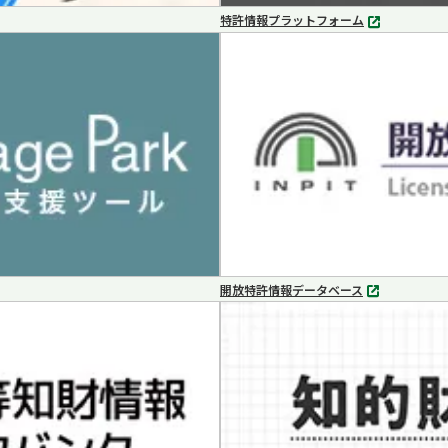
特許情報プラットフォーム
別
タ
ブ
で
開
く
開放特許情報データベース
別
タ
ブ
で
開
く