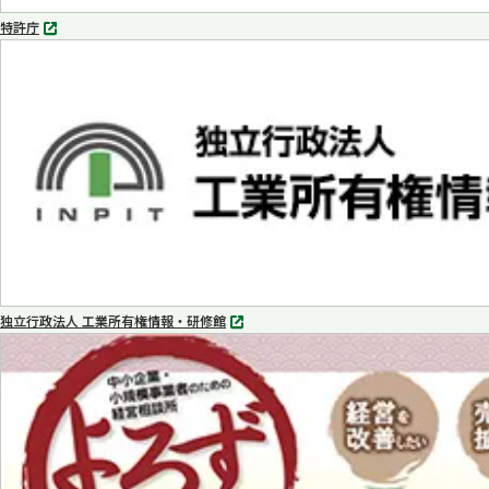
特許庁
別
タ
ブ
で
開
く
独立行政法人 工業所有権情報・研修館
別
タ
ブ
で
開
く