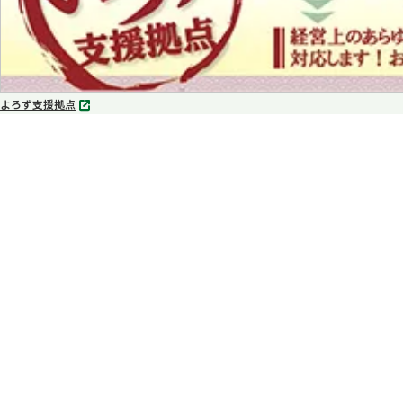
よろず支援拠点
別
タ
ブ
で
開
く