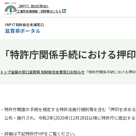
［INPIT］独立行政法人
工業所有権情報・研修館はこちら
別
タ
ブ
INPIT知財総合支援窓口
で
滋賀県ポータル
開
く
本
「特許庁関係手続における押印
文
へ
移
トップ
全国の窓口
滋賀県 知財総合支援窓口
お知らせ
「特許庁関係手続における押印
動
・特許庁関連の手続を規定する特許法施行規則等を含む「押印を求める
公布・施行され、令和2年(2020年)12月28日以降に特許庁に提出
・詳細は下記特許庁HPをご覧ください。