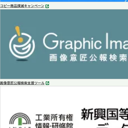
コピー商品撲滅キャンペーン
別
タ
ブ
で
開
く
画像意匠公報検索支援ツール
別
タ
ブ
で
開
く