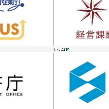
開
く
J-Net21
別
タ
ブ
で
開
く