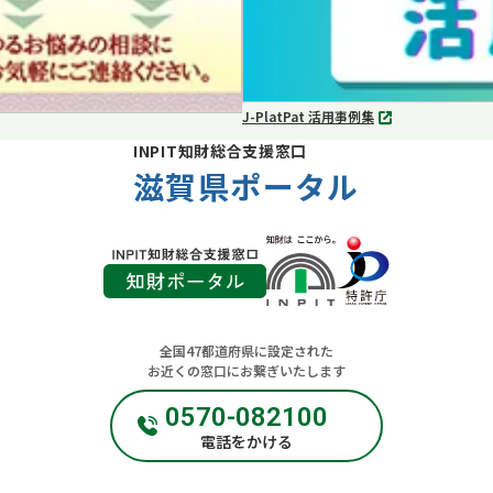
J-PlatPat 活用事例集
別
タ
INPIT知財総合支援窓口
ブ
滋賀県ポータル
で
開
く
全国47都道府県に設定された
お近くの窓口にお繋ぎいたします
0570-082100
電話をかける