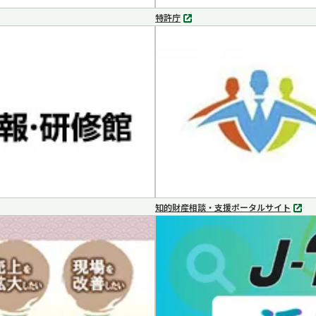
特許庁
別
タ
ブ
で
開
く
知的財産相談・支援ポータルサイト
別
タ
ブ
で
開
く