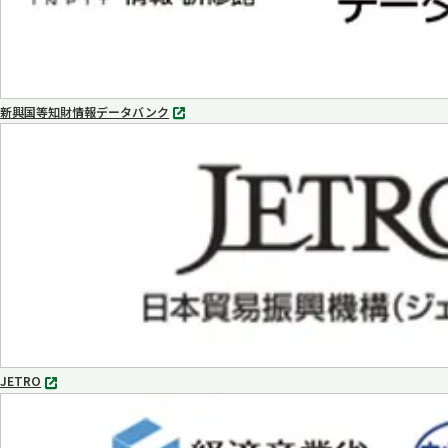
新興国等知財情報データバンク
別
タ
ブ
で
開
く
JETRO
別
タ
ブ
で