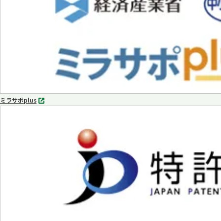
開
く
ミラサポplus
別
タ
ブ
で
開
く