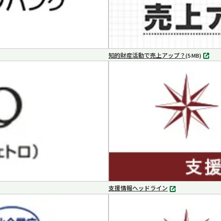
知的財産活動で売上アップ？
MP4
(5 MB)
支援情報ヘッドライン
別
タ
ブ
で