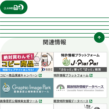
PDF
(1.6 MB)
関連情報
コピー商品撲滅キャンペーン
特許情報プラットフォーム
別
別
タ
タ
ブ
ブ
で
で
開
開
く
く
画像意匠公報検索支援ツール
開放特許情報データベース
別
別
タ
タ