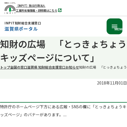
［INPIT］独立行政法人
工業所有権情報・研修館はこちら
別
タ
ブ
INPIT知財総合支援窓口
で
滋賀県ポータル
開
MENU
く
本
知財の広場 「とっきょちょう
文
キッズページについて」
へ
移
トップ
全国の窓口
滋賀県 知財総合支援窓口
お知らせ
知財の広場 「とっきょちょう
動
2018年11月01日
特許庁のホームページ下方にある広報・SNSの欄に「とっきょちょうキ
ッズページ」のバナーがあります。....