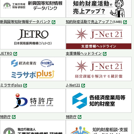
ブ
ブ
で
で
開
開
く
く
新興国等知財情報データバンク
知的財産活動で売上アップ？
MP4
(5 MB)
別
タ
ブ
で
開
く
JETRO
支援情報ヘッドライン
別
別
タ
タ
ブ
ブ
で
で
開
開
く
く
ミラサポplus
J-Net21
別
別
タ
タ
ブ
ブ
で
で
開
開
く
く
特許庁
特許庁
別
別
タ
タ
ブ
ブ