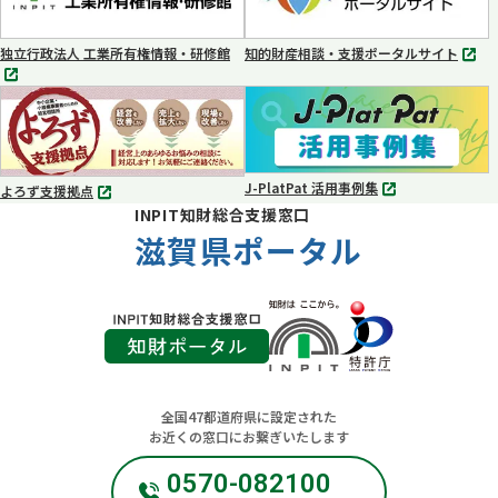
で
で
開
開
く
く
独立行政法人 工業所有権情報・研修館
知的財産相談・支援ポータルサイト
別
別
タ
タ
ブ
ブ
で
で
開
開
く
く
J-PlatPat 活用事例集
よろず支援拠点
別
別
INPIT知財総合支援窓口
タ
タ
ブ
滋賀県ポータル
ブ
で
で
開
開
く
く
全国47都道府県に設定された
お近くの窓口にお繋ぎいたします
0570-082100