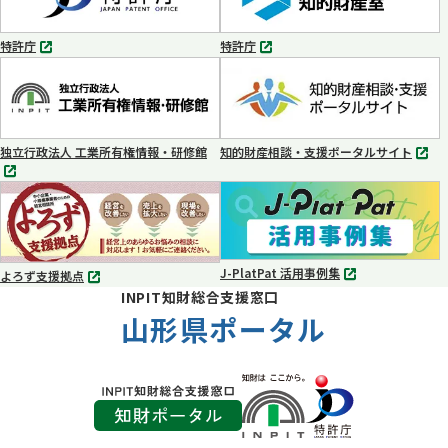
で
で
開
開
く
く
特許庁
特許庁
別
別
タ
タ
ブ
ブ
で
で
開
開
く
く
独立行政法人 工業所有権情報・研修館
知的財産相談・支援ポータルサイト
別
別
タ
タ
ブ
ブ
で
で
開
開
く
く
J-PlatPat 活用事例集
よろず支援拠点
別
別
INPIT知財総合支援窓口
タ
タ
ブ
山形県ポータル
ブ
で
で
開
開
く
く