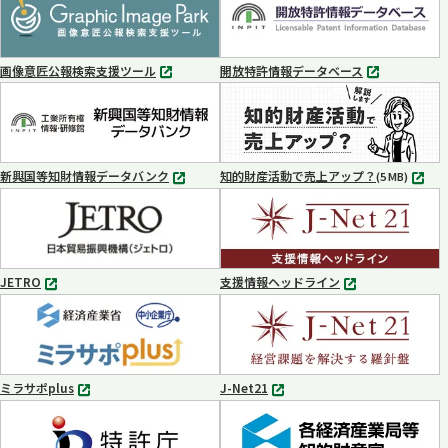
ブ
ブ
で
で
開
開
く
く
画像意匠公報検索支援ツール
開放特許情報データベース
別
別
タ
タ
ブ
ブ
で
で
開
開
く
く
新興国等知財情報データバンク
知的財産活動で売上アップ？
MP4
(5 MB)
別
タ
ブ
で
開
く
JETRO
支援情報ヘッドライン
別
別
タ
タ
ブ
ブ
で
で
開
開
く
く
ミラサポplus
J-Net21
別
別
タ
タ
ブ
ブ