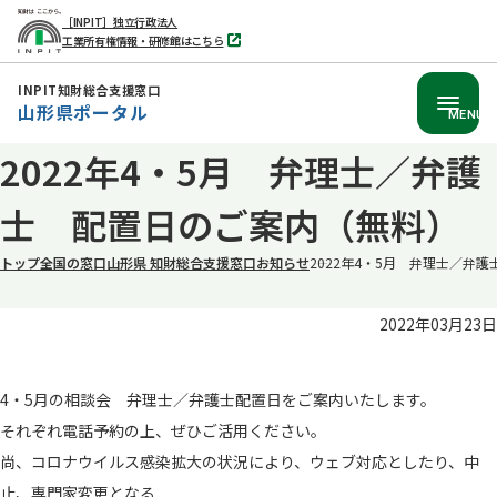
［INPIT］独立行政法人
工業所有権情報・研修館はこちら
別
タ
ブ
INPIT知財総合支援窓口
で
山形県ポータル
開
MENU
く
本
2022年4・5月 弁理士／弁護
文
士 配置日のご案内（無料）
へ
移
トップ
全国の窓口
山形県 知財総合支援窓口
お知らせ
2022年4・5月 弁理士／弁
動
2022年03月23日
4・5月の相談会 弁理士／弁護士配置日をご案内いたします。
それぞれ電話予約の上、ぜひご活用ください。
尚、コロナウイルス感染拡大の状況により、ウェブ対応としたり、中
止、専門家変更となる