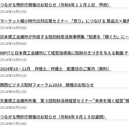
つながる特許庁開催のお知らせ（令和6年１１月１日 甲府）
2024年10月15日
マーケット縮小時代の対応策セミナー 「売り」につなげる 商品力×
2024年10月08日
日本商工会議所が作成する知的財産活用事例集「知恵を『稼ぐ力』に～1
2024年10月08日
INPITと日本商工会議所にて経営指導員に知財のきづきを与える動画 
2024年10月01日
2024年10・11月 弁理士／弁護士 配置日のご案内（無料）
2024年10月01日
関西ビジネス知財フォーラム2024 開催のお知らせ
2024年09月12日
天童商工会議所共催 第３回知財活用経営セミナー"未来を描く経営"開
2024年08月20日
つながる特許庁開催のお知らせ（令和6年９月１９日盛岡）
2024年07月24日