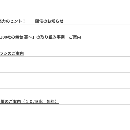
販売力のヒント！ 開催のお知らせ
00社の舞台 裏～」の取り組み事例 ご案内
チラシのご案内
催のご案内（１０/９水 無料）