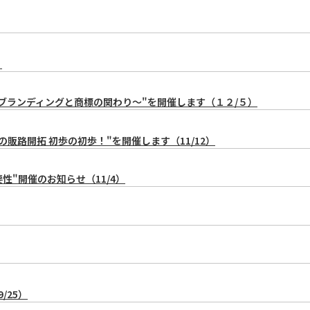
）
ブランディングと商標の関わり～"を開催します（１２/５）
販路開拓 初歩の初歩！"を開催します（11/12）
性"開催のお知らせ（11/4）
/25）