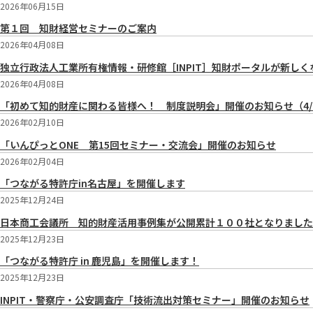
2026年06月15日
第１回 知財経営セミナーのご案内
2026年04月08日
独立行政法人工業所有権情報・研修館［INPIT］知財ポータルが新しく
2026年04月08日
「初めて知的財産に関わる皆様へ！ 制度説明会」開催のお知らせ（4/
2026年02月10日
「いんぴっとONE 第15回セミナー・交流会」開催のお知らせ
2026年02月04日
「つながる特許庁in名古屋」を開催します
2025年12月24日
日本商工会議所 知的財産活用事例集が公開累計１００社となりました
2025年12月23日
「つながる特許庁 in 鹿児島」を開催します！
2025年12月23日
INPIT・警察庁・公安調査庁「技術流出対策セミナー」開催のお知らせ