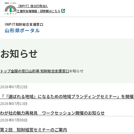
［INPIT］独立行政法人
工業所有権情報・研修館はこちら
別
タ
ブ
INPIT知財総合支援窓口
で
山形県ポータル
開
く
本
お知らせ
文
へ
移
トップ
全国の窓口
山形県 知財総合支援窓口
お知らせ
動
2026年07月22日
「『選ばれる地域』になるための地域ブランディングセミナー」を開催
2026年07月13日
わが社の魅力再発見 ワークセッション開催のお知らせ
2026年07月08日
第２回 知財経営セミナーのご案内