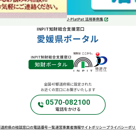
J-PlatPat 活用事例集
別
タ
INPIT知財総合支援窓口
ブ
愛媛県ポータル
で
開
く
全国47都道府県に設定された
お近くの窓口にお繋ぎいたします
0570-082100
電話をかける
都道府県の相談窓口の電話番号一覧
運営事業者情報
サイトポリシー
プライバシーポリ