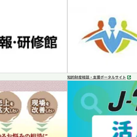
タ
ブ
で
開
く
知的財産相談・支援ポータルサイト
別
タ
ブ
で
開
く