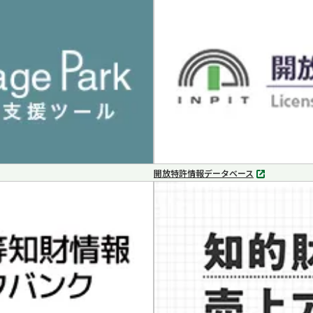
タ
ブ
で
開
く
開放特許情報データベース
別
タ
ブ
で
開
く