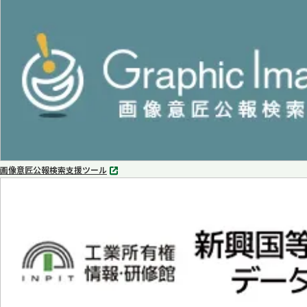
タ
ブ
で
開
く
画像意匠公報検索支援ツール
別
タ
ブ
で
開
く