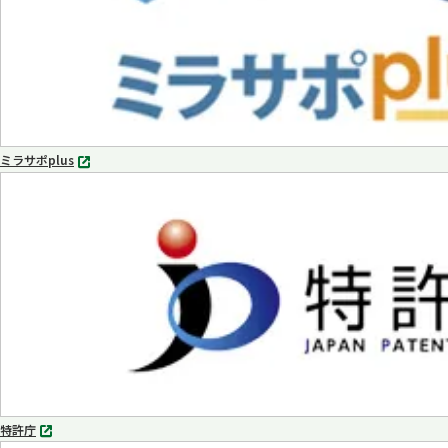
ミラサポplus
別
タ
ブ
で
開
く
特許庁
別