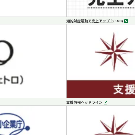
知的財産活動で売上アップ？
MP4
(5 MB)
支援情報ヘッドライン
別
タ
ブ
で
開
く