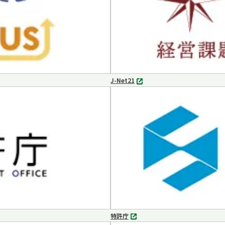
J-Net21
別
タ
ブ
で
開
く
特許庁
別