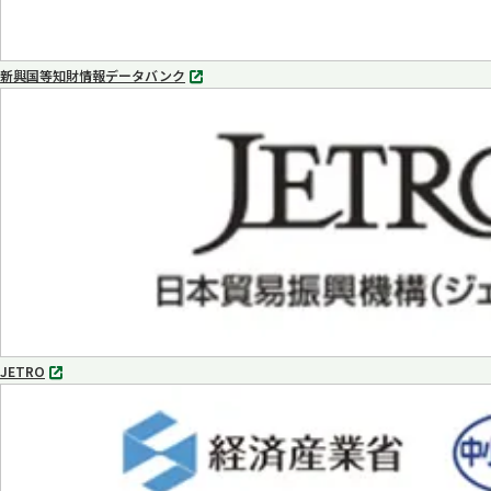
新興国等知財情報データバンク
別
タ
ブ
で
開
く
JETRO
別
タ
ブ
で
開
く