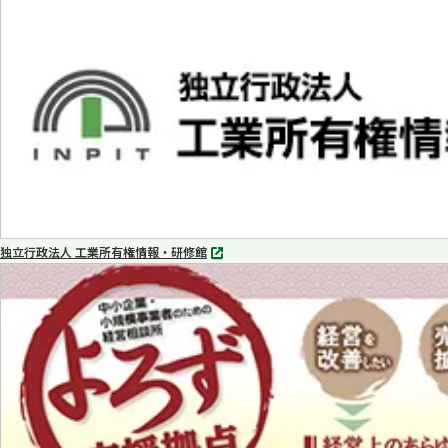
タ
ブ
で
開
く
独立行政法人 工業所有権情報・研修館
別
タ
ブ
で
開
く