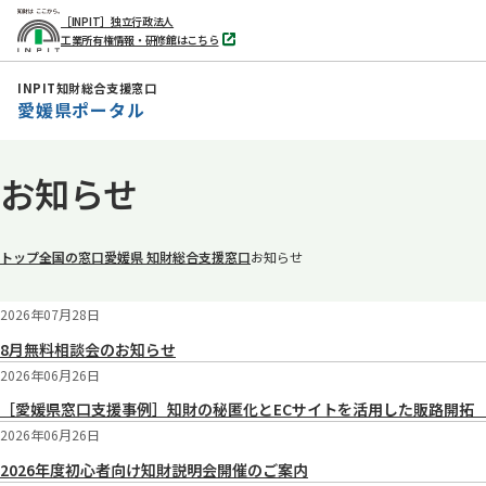
［INPIT］独立行政法人
工業所有権情報・研修館はこちら
別
タ
ブ
INPIT知財総合支援窓口
で
愛媛県ポータル
開
く
本
お知らせ
文
へ
移
トップ
全国の窓口
愛媛県 知財総合支援窓口
お知らせ
動
2026年07月28日
8月無料相談会のお知らせ
2026年06月26日
［愛媛県窓口支援事例］知財の秘匿化とECサイトを活用した販路開拓
2026年06月26日
2026年度初心者向け知財説明会開催のご案内