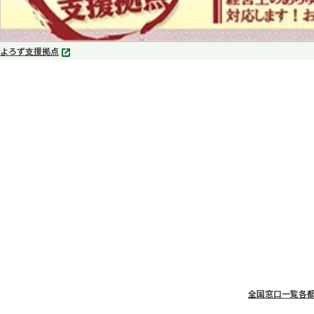
よろず支援拠点
別
タ
ブ
で
開
く
全国窓口一覧
各