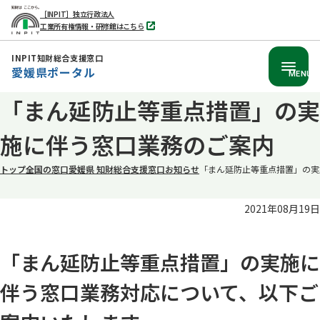
［INPIT］独立行政法人
工業所有権情報・研修館はこちら
別
タ
ブ
INPIT知財総合支援窓口
で
愛媛県ポータル
開
MENU
く
本
「まん延防止等重点措置」の実
文
施に伴う窓口業務のご案内
へ
移
トップ
全国の窓口
愛媛県 知財総合支援窓口
お知らせ
「まん延防止等重点措置」の実
動
2021年08月19日
「まん延防止等重点措置」の実施に
伴う窓口業務対応について、以下ご