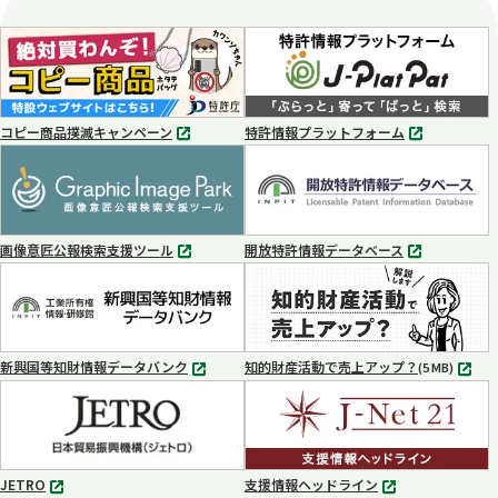
コピー商品撲滅キャンペーン
特許情報プラットフォーム
別
別
タ
タ
ブ
ブ
で
で
開
開
く
く
画像意匠公報検索支援ツール
開放特許情報データベース
別
別
タ
タ
ブ
ブ
で
で
開
開
く
く
新興国等知財情報データバンク
知的財産活動で売上アップ？
MP4
(5 MB)
別
タ
ブ
で
開
く
JETRO
支援情報ヘッドライン