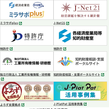
別
別
タ
タ
ブ
ブ
で
で
開
開
く
く
ミラサポplus
J-Net21
別
別
タ
タ
ブ
ブ
で
で
開
開
く
く
特許庁
特許庁
別
別
タ
タ
ブ
ブ
で
で
開
開
く
く
独立行政法人 工業所有権情報・研修館
知的財産相談・支援ポータルサイト
別
別
タ
タ
ブ
ブ
で
で
開
開
く
く
J-PlatPat 活用事例集
よろず支援拠点
別
別