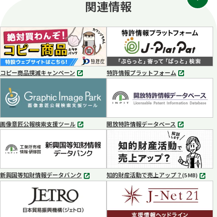
関連情報
コピー商品撲滅キャンペーン
特許情報プラットフォーム
別
別
タ
タ
ブ
ブ
で
で
開
開
く
く
画像意匠公報検索支援ツール
開放特許情報データベース
別
別
タ
タ
ブ
ブ
で
で
開
開
く
く
新興国等知財情報データバンク
知的財産活動で売上アップ？
MP4
(5 MB)
別
タ
ブ
で
開