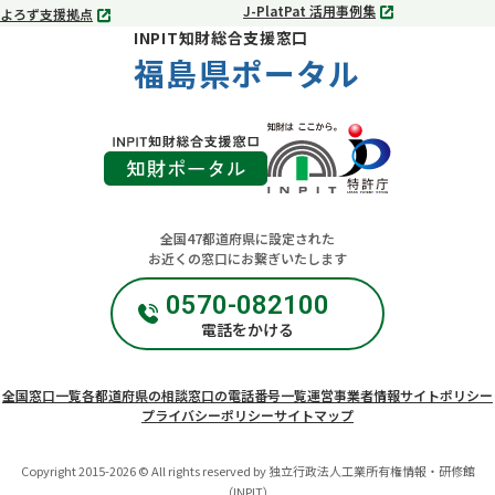
J-PlatPat 活用事例集
よろず支援拠点
別
別
INPIT知財総合支援窓口
タ
タ
ブ
福島県ポータル
ブ
で
で
開
開
く
く
全国47都道府県に設定された
お近くの窓口にお繋ぎいたします
0570-082100
電話をかける
全国窓口一覧
各都道府県の相談窓口の電話番号一覧
運営事業者情報
サイトポリシー
プライバシーポリシー
サイトマップ
Copyright 2015-2026 © All rights reserved by 独立行政法人工業所有権情報・研修館
（INPIT）