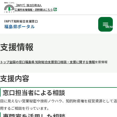
［INPIT］独立行政法人
工業所有権情報・研修館はこちら
別
タ
ブ
INPIT知財総合支援窓口
で
福島県ポータル
開
MENU
く
本
支援情報
文
へ
移
トップ
全国の窓口
福島県 知財総合支援窓口
相談・支援に関する情報
支援情報
動
支援内容
窓口担当者による相談
目に見えない営業秘密や技術ノウハウ、知的財産権を経営資源として活
用するご相談を行っています。
専門家を活用した相談