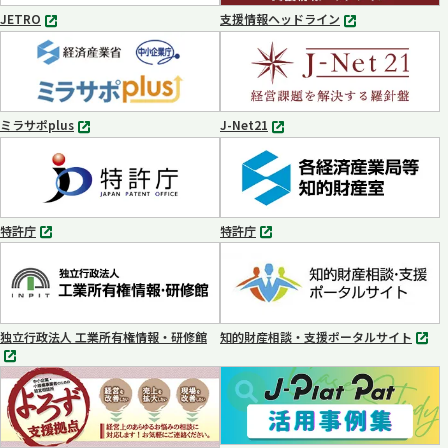
く
JETRO
支援情報ヘッドライン
別
別
タ
タ
ブ
ブ
で
で
開
開
く
く
ミラサポplus
J-Net21
別
別
タ
タ
ブ
ブ
で
で
開
開
く
く
特許庁
特許庁
別
別
タ
タ
ブ
ブ
で
で
開
開
く
く
独立行政法人 工業所有権情報・研修館
知的財産相談・支援ポータルサイト
別
別
タ
タ
ブ
ブ
で
で
開
開
く
く