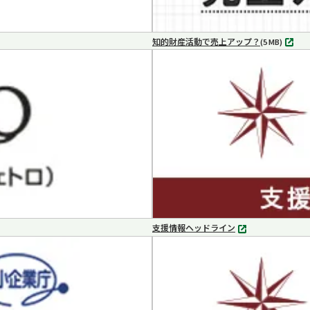
知的財産活動で売上アップ？
MP4
(5 MB)
支援情報ヘッドライン
別
タ
ブ
で
開
く