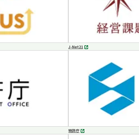
J-Net21
別
タ
ブ
で
開
く
特許庁
別