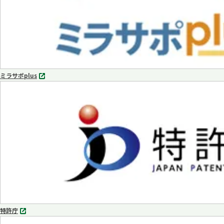
ミラサポplus
別
タ
ブ
で
開
く
特許庁
別