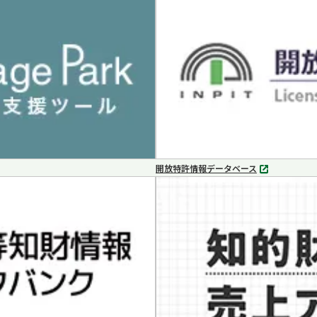
ブ
で
開
く
開放特許情報データベース
別
タ
ブ
で
開
く