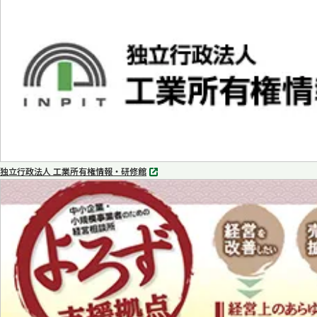
タ
ブ
で
開
く
独立行政法人 工業所有権情報・研修館
別
タ
ブ
で
開
く