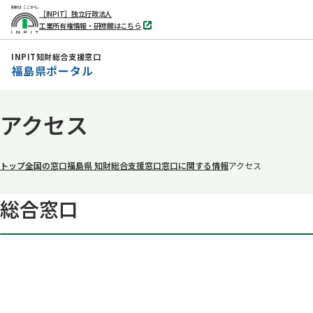
［INPIT］独立行政法人
工業所有権情報・研修館はこちら
別
タ
ブ
INPIT知財総合支援窓口
で
福島県ポータル
開
く
本
アクセス
文
へ
移
トップ
全国の窓口
福島県 知財総合支援窓口
窓口に関する情報
アクセス
動
総合窓口