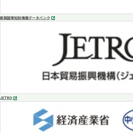
新興国等知財情報データバンク
別
タ
ブ
で
開
く
JETRO
別
タ
ブ
で
開
く