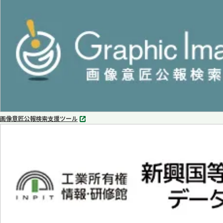
ブ
で
開
く
画像意匠公報検索支援ツール
別
タ
ブ
で
開
く