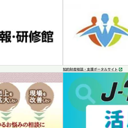
タ
ブ
で
開
く
知的財産相談・支援ポータルサイト
別
タ
ブ
で
開
く