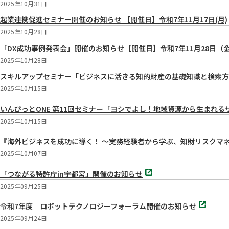
2025年10月31日
起業連携促進セミナー開催のお知らせ 【開催日】令和7年11月17日(月)
2025年10月28日
「DX成功事例発表会」開催のお知らせ【開催日】令和7年11月28日（金）13
2025年10月28日
スキルアップセミナー「ビジネスに活きる知的財産の基礎知識と検索方法」のご
2025年10月15日
いんぴっとONE 第11回セミナー「ヨシでよし！地域資源から生まれる
2025年10月15日
『海外ビジネスを成功に導く！ ～実務経験者から学ぶ、知財リスクマ
2025年10月07日
別
「つながる特許庁in宇都宮」開催のお知らせ
タ
ブ
2025年09月25日
で
別
開
令和7年度 ロボットテクノロジーフォーラム開催のお知らせ
タ
く
ブ
2025年09月24日
で