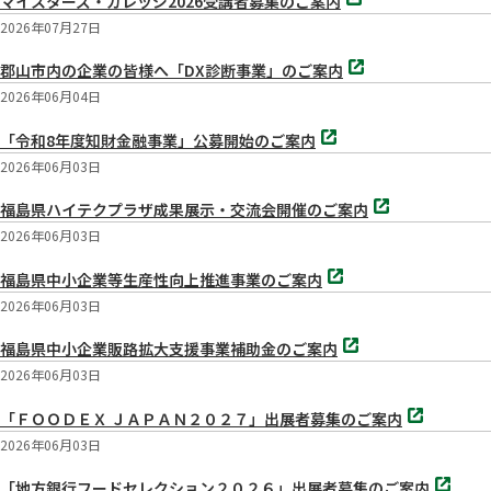
マイスターズ・カレッジ2026受講者募集のご案内
タ
ブ
2026年07月27日
で
別
開
郡山市内の企業の皆様へ「DX診断事業」のご案内
タ
く
ブ
2026年06月04日
で
別
開
「令和8年度知財金融事業」公募開始のご案内
タ
く
ブ
2026年06月03日
で
別
開
福島県ハイテクプラザ成果展示・交流会開催のご案内
タ
く
ブ
2026年06月03日
で
別
開
福島県中小企業等生産性向上推進事業のご案内
タ
く
ブ
2026年06月03日
で
別
開
福島県中小企業販路拡大支援事業補助金のご案内
タ
く
ブ
2026年06月03日
で
別
開
「ＦＯＯＤＥＸ ＪＡＰＡＮ２０２７」出展者募集のご案内
タ
く
ブ
2026年06月03日
で
別
開
「地方銀行フードセレクション２０２６」出展者募集のご案内