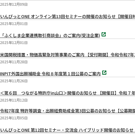
2025年12月09日
いんぴっとONE オンライン第13回セミナーの開催のお知らせ【開催日時】 12月22
2025年12月01日
別
「ふくしま企業連携取引商談会」のご案内(受注企業)
タ
ブ
2025年12月01日
で
開
米国関税措置・物価高緊急対策事業のご案内 【受付期間】令和令和7年1
く
2025年11月28日
別
INPIT外国出願補助金 令和８年度第１回公募のご案内
タ
ブ
2025年11月26日
で
開
＜第６回 つながる特許庁in山口＞開催のお知らせ 【開催日】令和７年12月19
く
2025年11月12日
令和7年度 特許等調査・出願経費助成金第3回公募のお知らせ【公募期間】
2025年11月05日
いんぴっとONE 第12回セミナー・交流会 ハイブリッド開催のお知らせ【開催日時