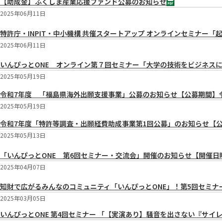
【助成金】ふくしま産業応援ファンド公募のお知らせ
2025年06月11日
特許庁・INPIT・中小機構 共催スタートアップ オンラインセミナー
2025年06月11日
いんぴっとONE オンライン第７回セミナー「大学の技術をビジネスに活
2025年05月19日
令和7年度 「福島県海外出願支援事業」公募のお知らせ【公募期間】令和
2025年05月19日
令和7年度「特許等調査・出願経費助成事業第1回公募」のお知らせ【公募
2025年05月13日
「いんぴっとONE 第6回セミナー・交流会」開催のお知らせ【開催日時】5月
2025年04月07日
知財で広がるみんなのコミュニティ「いんぴっとONE」！第5回セミナー開催！
2025年03月05日
いんぴっとONE 第4回セミナー 「【実演あり】騒音を出さない『サ