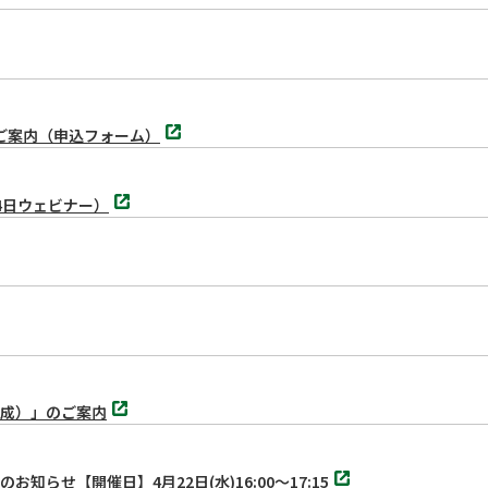
別
のご案内（申込フォーム）
タ
ブ
で
別
開
4日ウェビナー）
タ
く
ブ
で
開
く
別
成）」のご案内
タ
ブ
で
別
開
せ【開催日】4月22日(水)16:00～17:15
タ
く