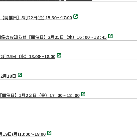
ブ
で
別
開
5月22日(金) 15:30～17:00
タ
く
ブ
で
別
開
せ【開催日】2月25日（水）16 : 00 ~ 18 : 45
タ
く
ブ
で
別
開
5日（水）13:00〜18:00
タ
く
ブ
で
別
開
2月18日
タ
く
ブ
で
別
開
月2３日（金）17 : 00 ~ 18 : 00
タ
く
ブ
で
開
く
別
月)13:00〜18:00
タ