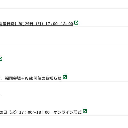
別
月29日（月）17 : 00 - 18 : 00
タ
ブ
で
開
く
別
ラ」福岡会場＋Web開催のお知らせ
タ
ブ
で
開
内
く
別
日（火）17：00～18：00 オンライン形式
タ
ブ
で
開