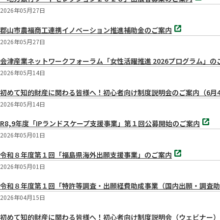
タ
く
ブ
2026年05月27日
で
別
開
郡山市農福商工連携イノベーション推進補助金のご案内
タ
く
ブ
2026年05月27日
で
開
会津産業ネットワークフォーラム「女性活躍推進 2026プログラム」
く
2026年05月14日
初めて知的財産に関わる皆様へ！初心者向け制度説明会のご案内（6月
2026年05月14日
別
R8,9年度「IPランドスケープ支援事業」第１回公募開始のご案内
タ
ブ
2026年05月01日
で
別
開
令和８年度第１回「福島県海外出願支援事業」のご案内
タ
く
ブ
2026年05月01日
で
開
令和８年度第１回「特許等調査・出願経費助成事業（国内出願・調査助
く
2026年04月15日
初めて知的財産に関わる皆様へ！初心者向け制度説明会（ウェビナー）のお知ら