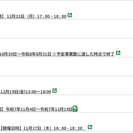
ブ
で
別
開
日（月）17 : 00 ~ 18 : 00
タ
く
ブ
で
開
く
別
0月30日～令和8年8月31日 ※予定事業数に達した時点で終了
タ
ブ
で
開
く
別
日(金)13:00〜18:00
タ
ブ
で
PDF
開
令和7年11月4日～令和7年12月19日
く
別
】11月27日（木）16 : 00 - 18 : 30
タ