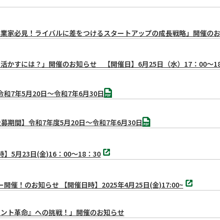
く
「起業家必見！ライバルに差をつけるスタートアップの成長戦略」開催のお
かすには？」開催のお知らせ 【開催日】6月25日（水）17：00～18
PDF
7年5月20日～令和7年6月30日
PDF
期間】令和7年度5月20日～令和7年6月30日
別
23日(金)16：00～18：30
タ
ブ
で
別
開
のお知らせ 【開催日時】2025年4月25日(金)17:00~
タ
く
ブ
で
開
イレント革命』への挑戦！」開催のお知らせ
く