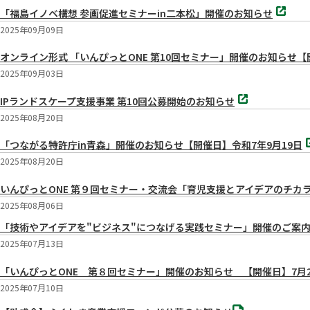
別
開
「福島イノベ構想 参画促進セミナーin二本松」開催のお知らせ
タ
く
ブ
2025年09月09日
で
開
オンライン形式 「いんぴっとONE 第10回セミナー」開催のお知らせ【開催日時】9
く
2025年09月03日
別
IPランドスケープ支援事業 第10回公募開始のお知らせ
タ
ブ
2025年08月20日
で
別
開
「つながる特許庁in青森」開催のお知らせ【開催日】令和7年9月19日
タ
く
ブ
2025年08月20日
で
開
いんぴっとONE 第９回セミナー・交流会「育児支援とアイデアのチカ
く
2025年08月06日
「技術やアイデアを"ビジネス"につなげる実践セミナー」開催のご案
2025年07月13日
「いんぴっとONE 第８回セミナー」開催のお知らせ 【開催日】7月29
2025年07月10日
PDF