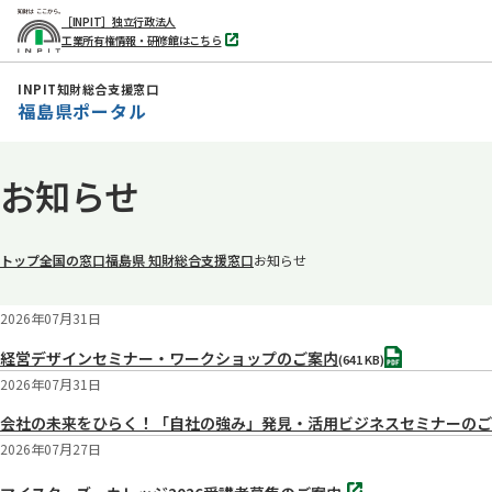
［INPIT］独立行政法人
工業所有権情報・研修館はこちら
別
タ
ブ
INPIT知財総合支援窓口
で
福島県ポータル
開
く
本
お知らせ
文
へ
移
トップ
全国の窓口
福島県 知財総合支援窓口
お知らせ
動
2026年07月31日
PDF
経営デザインセミナー・ワークショップのご案内
(641 KB)
2026年07月31日
会社の未来をひらく！「自社の強み」発見・活用ビジネスセミナーのご
2026年07月27日
別