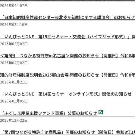
2026年04月07日
「日本知的財産仲裁センター東北支所知財に関する講演会」のお知らせ【開催日】
2026年02月10日
「いんぴっとONE 第15回セミナー・交流会（ハイブリッド形式）」開催のお知ら
2026年02月02日
＜第9回 つながる特許庁in名古屋＞開催のお知らせ【開催日】令和8年2月2
2026年02月02日
知的財産権制度説明会2025郡山会場 開催のお知らせ【開催日】令和8年
2026年01月21日
「いんぴっとONE 第14回セミナーオンライン形式」開催のお知らせ 【開催日】1
2026年01月05日
別
「ふくしま産業応援ファンド事業」公募のお知らせ
タ
ブ
2025年12月22日
で
開
「第7回つながる特許庁in鹿児島」開催のお知らせ【開催日】令和8年1月19日(
く