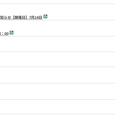
別
知らせ【開催日】7月16日
タ
ブ
で
別
開
：00
タ
く
ブ
で
開
く