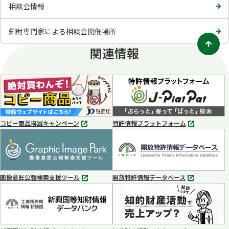
相談会情報
知財専門家による相談会開催場所
関連情報
コピー商品撲滅キャンペーン
特許情報プラットフォーム
別
別
タ
タ
ブ
ブ
で
で
開
開
く
く
画像意匠公報検索支援ツール
開放特許情報データベース
別
別
タ
タ
ブ
ブ
で
で
開
開
く
く