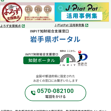
タ
タ
ブ
ブ
で
で
開
開
く
く
J-PlatPat 活用事例集
よろず支援拠点
別
別
INPIT知財総合支援窓口
タ
タ
ブ
岩手県ポータル
ブ
で
で
開
開
く
く
全国47都道府県に設定された
お近くの窓口にお繋ぎいたします
0570-082100
電話をかける