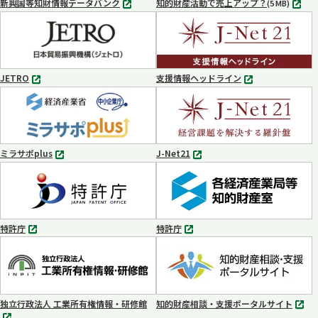
新興国等知財情報データバンク
知的財産活動で売上アップ？
MP4
(5 MB)
別
タ
ブ
で
開
く
JETRO
支援情報ヘッドライン
別
別
タ
タ
ブ
ブ
で
で
開
開
く
く
ミラサポplus
J-Net21
別
別
タ
タ
ブ
ブ
で
で
開
開
く
く
特許庁
特許庁
別
別
タ
タ
ブ
ブ
で
で
開
開
く
く
独立行政法人 工業所有権情報・研修館
知的財産相談・支援ポータルサイト
別
別