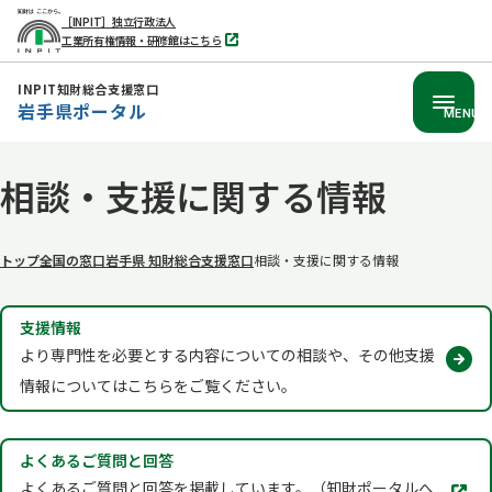
［INPIT］独立行政法人
工業所有権情報・研修館はこちら
別
タ
ブ
INPIT知財総合支援窓口
で
岩手県ポータル
開
MENU
く
本
相談・支援に関する情報
文
へ
移
トップ
全国の窓口
岩手県 知財総合支援窓口
相談・支援に関する情報
動
支援情報
より専門性を必要とする内容についての相談や、その他支援
情報についてはこちらをご覧ください。
よくあるご質問と回答
別
よくあるご質問と回答を掲載しています。（知財ポータルへ