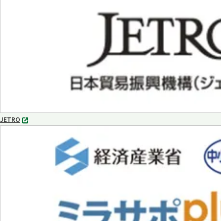
タ
ブ
で
開
く
JETRO
別
タ
ブ
で
開
く