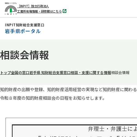
［INPIT］独立行政法人
工業所有権情報・研修館はこちら
別
タ
ブ
INPIT知財総合支援窓口
で
岩手県ポータル
開
く
本
相談会情報
文
へ
移
トップ
全国の窓口
岩手県 知財総合支援窓口
相談・支援に関する情報
相談会情報
動
知的財産の出願や登録、知的財産活用経営の実現など知的財産に関わる
令和８年度の知的財産相談会の日程をお知らせします。