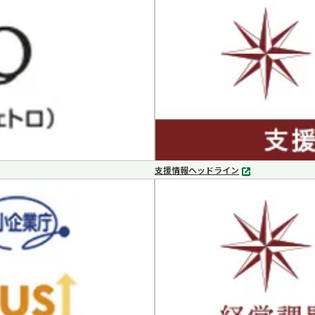
支援情報ヘッドライン
別
タ
ブ
で
開
く