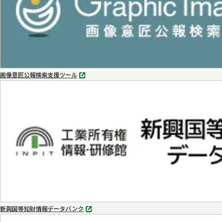
画像意匠公報検索支援ツール
別
タ
ブ
で
開
く
新興国等知財情報データバンク
別