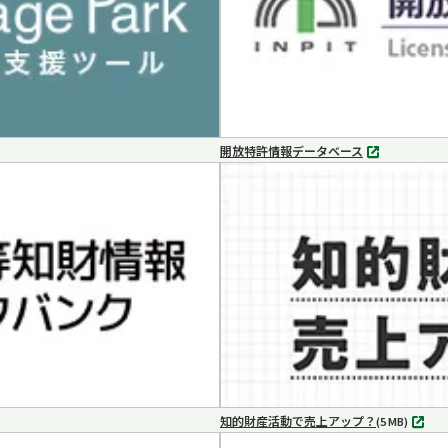
開放特許情報データベース
別
タ
ブ
で
開
く
知的財産活動で売上アップ？
MP4
(5 MB)