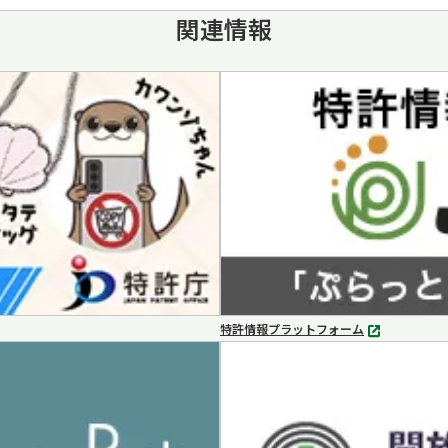
関連情報
特許情報プラットフォーム
別
タ
ブ
で
開
く