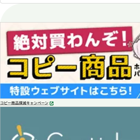
コピー商品撲滅キャンペーン
別
タ
ブ
で
開
く