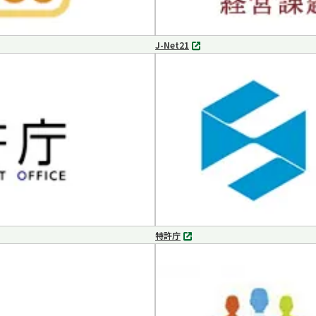
J-Net21
別
タ
ブ
で
開
く
特許庁
別
タ
ブ
で
開
く