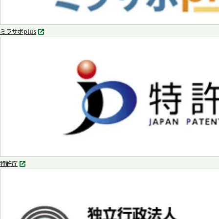
ミラサポplus
別
タ
ブ
で
開
く
特許庁
別
タ
ブ
で
開
く