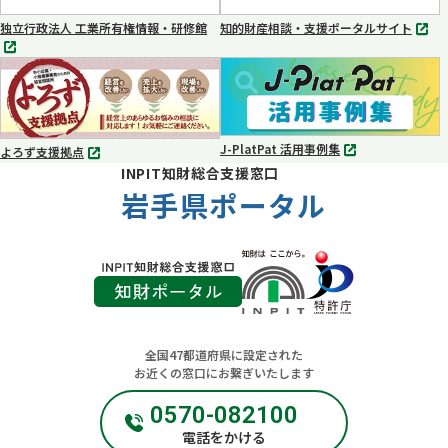
く
く
独立行政法人 工業所有権情報・研修館
知的財産相談・支援ポータルサイト
別
別
タ
タ
ブ
ブ
で
で
開
開
く
く
J-PlatPat 活用事例集
よろず支援拠点
別
別
INPIT知財総合支援窓口
タ
タ
ブ
岩手県ポータル
ブ
で
で
開
開
く
く
全国47都道府県に設定された
お近くの窓口にお繋ぎいたします
0570-082100
電話をかける