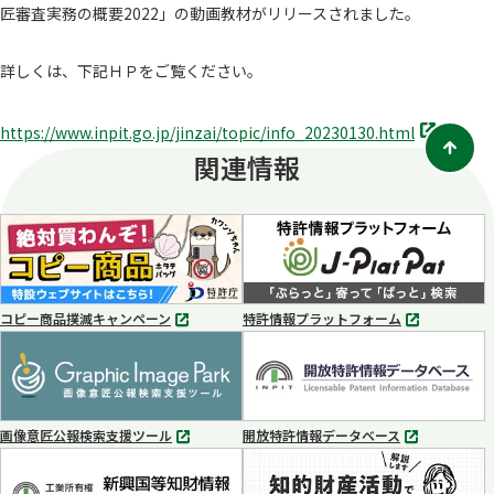
匠審査実務の概要2022」の動画教材がリリースされました。
詳しくは、下記ＨＰをご覧ください。
別
https://www.inpit.go.jp/jinzai/topic/info_20230130.html
タ
関連情報
ブ
で
開
く
コピー商品撲滅キャンペーン
特許情報プラットフォーム
別
別
タ
タ
ブ
ブ
で
で
開
開
く
く
画像意匠公報検索支援ツール
開放特許情報データベース
別
別
タ
タ
ブ
ブ