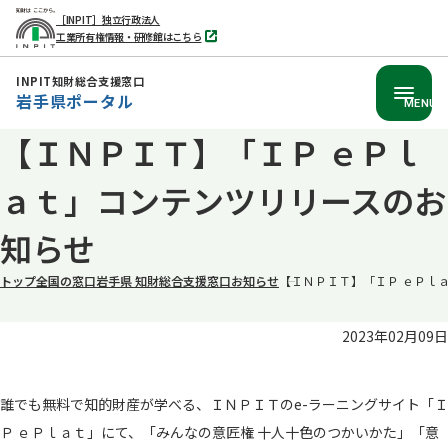
［INPIT］独立行政法人
工業所有権情報・研修館はこちら
別
タ
ブ
INPIT知財総合支援窓口
で
岩手県ポータル
開
MENU
く
【ＩＮＰＩＴ】「ＩＰ ｅＰｌ
本
文
ａｔ」コンテンツリリースのお
へ
移
知らせ
動
トップ
全国の窓口
岩手県 知財総合支援窓口
お知らせ
【ＩＮＰＩＴ】「ＩＰ ｅＰｌ
2023年02月09日
誰でも無料で知的財産が学べる、ＩＮＰＩＴのe-ラーニングサイト「Ｉ
Ｐ ｅＰｌａｔ」にて、「みんなの意匠権 十人十色のつかいかた」「意