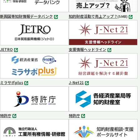
で
で
開
開
く
く
新興国等知財情報データバンク
知的財産活動で売上アップ？
MP4
(5 MB)
別
タ
ブ
で
開
く
JETRO
支援情報ヘッドライン
別
別
タ
タ
ブ
ブ
で
で
開
開
く
く
ミラサポplus
J-Net21
別
別
タ
タ
ブ
ブ
で
で
開
開
く
く
特許庁
特許庁
別
別
タ
タ
ブ
ブ
で
で
開
開