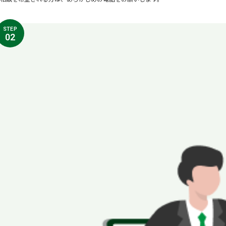
STEP
02