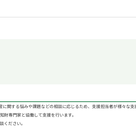
に​関する​悩みや​課題などの​相談に​応じる​ため、​支援担当者が​様々な​
​知財専門家と​協働して​支援を​行います。​
相談ください。