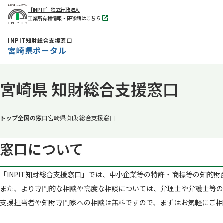
［INPIT］独立行政法人
工業所有権情報・研修館はこちら
別
タ
ブ
INPIT知財総合支援窓口
で
宮崎県ポータル
開
く
本
宮崎県 知財総合支援窓口
文
へ
移
トップ
全国の窓口
宮崎県 知財総合支援窓口
動
窓口に​ついて
「INPIT知財総合支援窓口」では、​中小企業等の​特許・商標等の​知的財産
また、​より​専門的な​相談や​高度な​相談に​ついては、​弁理士や​弁護士等の
支援担当者や知財専門家への​相談は​無料ですので、​まずは​お気軽に​ご