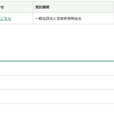
わせ
受​託機​関
はこちら
一般社団法人宮崎県発明協会