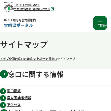
［INPIT］独立行政法人
工業所有権情報・研修館はこちら
別
タ
ブ
INPIT知財総合支援窓口
で
宮崎県ポータル
開
MENU
く
本
サイトマップ
文
へ
移
トップ
全国の窓口
宮崎県 知財総合支援窓口
サイトマップ
動
窓口に関する情報
窓口情報
運営事業者情報
アクセス