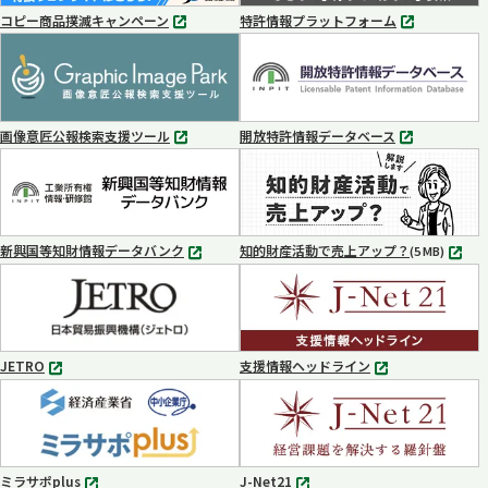
コピー商品撲滅キャンペーン
特許情報プラットフォーム
別
別
タ
タ
ブ
ブ
で
で
開
開
く
く
画像意匠公報検索支援ツール
開放特許情報データベース
別
別
タ
タ
ブ
ブ
で
で
開
開
く
く
新興国等知財情報データバンク
知的財産活動で売上アップ？
MP4
(5 MB)
別
タ
ブ
で
開
く
JETRO
支援情報ヘッドライン
別
別
タ
タ
ブ
ブ
で
で
開
開
く
く
ミラサポplus
J-Net21