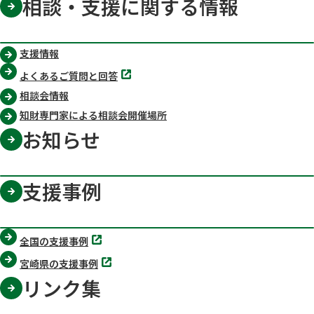
相談・支援に関する情報
支援情報
別
よくあるご質問と回答
タ
ブ
相談会情報
で
開
知財専門家による相談会開催場所
く
お知らせ
支援事例
別
全国の支援事例
タ
ブ
別
宮崎県の支援事例
で
タ
開
ブ
リンク集
く
で
開
く