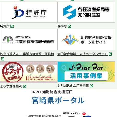
別
別
タ
タ
ブ
ブ
で
で
開
開
く
く
特許庁
特許庁
別
別
タ
タ
ブ
ブ
で
で
開
開
く
く
独立行政法人 工業所有権情報・研修館
知的財産相談・支援ポータルサイト
別
別
タ
タ
ブ
ブ
で
で
開
開
く
く
J-PlatPat 活用事例集
よろず支援拠点
別
別
INPIT知財総合支援窓口
タ
タ
ブ
宮崎県ポータル
ブ
で
で
開
開
く
く