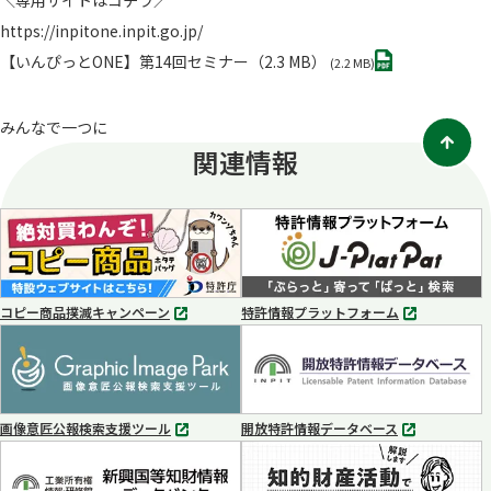
＼専用サイトはコチラ／
https://inpitone.inpit.go.jp/
PDF
【いんぴっとONE】第14回セミナー（2.3 MB）
(2.2 MB)
みんなで一つに
関連情報
コピー商品撲滅キャンペーン
特許情報プラットフォーム
別
別
タ
タ
ブ
ブ
で
で
開
開
く
く
画像意匠公報検索支援ツール
開放特許情報データベース
別
別
タ
タ
ブ
ブ