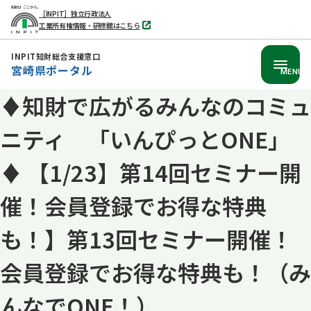
［INPIT］独立行政法人
工業所有権情報・研修館はこちら
別
タ
ブ
INPIT知財総合支援窓口
で
宮崎県ポータル
開
MENU
く
♦知財で広がるみんなのコミュ
本
文
ニティ 「いんぴっとONE」
へ
移
♦ 【1/23】第14回セミナー開
動
催！会員登録でお得な特典
も！】第13回セミナー開催！
会員登録でお得な特典も！（み
んなでONE！）