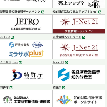
で
で
開
開
く
く
新興国等知財情報データバンク
知的財産活動で売上アップ？
MP4
(5 MB)
別
タ
ブ
で
開
く
JETRO
支援情報ヘッドライン
別
別
タ
タ
ブ
ブ
で
で
開
開
く
く
ミラサポplus
J-Net21
別
別
タ
タ
ブ
ブ
で
で
開
開
く
く
特許庁
特許庁
別
別
タ
タ
ブ
ブ
で
で
開
開