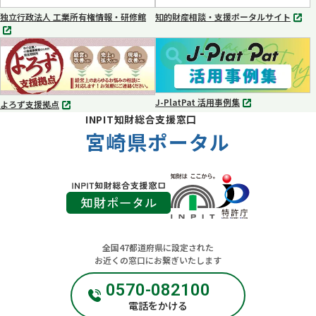
く
く
独立行政法人 工業所有権情報・研修館
知的財産相談・支援ポータルサイト
別
別
タ
タ
ブ
ブ
で
で
開
開
く
く
J-PlatPat 活用事例集
よろず支援拠点
別
別
INPIT知財総合支援窓口
タ
タ
ブ
宮崎県ポータル
ブ
で
で
開
開
く
く
全国47都道府県に設定された
お近くの窓口にお繋ぎいたします
0570-082100
電話をかける