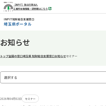
［INPIT］独立行政法人
工業所有権情報・研修館はこちら
別
タ
ブ
INPIT知財総合支援窓口
で
埼玉県ポータル
開
く
本
お知らせ
文
へ
移
トップ
全国の窓口
埼玉県 知財総合支援窓口
お知らせ
セミナー
動
表
選択する
示
タ
ブ
2026年04月02日
セミナー
の