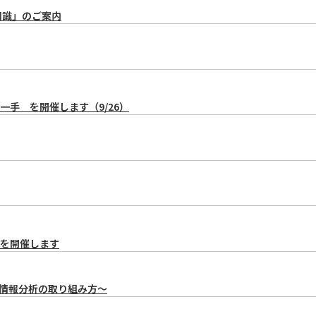
知識」のご案内
手 を開催します（9/26）
を開催します
許情報分析の取り組み方～