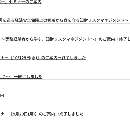
略―」セミナーのご案内
経営を巡る経済安全保障上の脅威から身を守る知財リスクマネジメント～（
く！ ～実務経験者から学ぶ、知財リスクマネジメント～』のご案内→終了
ナー【10月29日(水)】のご案内→終了しました
害"？～」→終了しました
案内
ナー【9月29日(月)】のご案内→終了しました