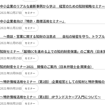
中小企業のリアルな最新事例から学ぶ 経営のための知財戦略セミナー
2021年12月27日
セミナー
中小企業者向け『特許・商標活用セミナー』
2021年11月22日
セミナー
～商談・営業に関する知財の注意点 自社の秘密を守り、トラブル
2021年11月05日
セミナー
知財セミナー 「越境ECを進める上での知的財産保護」のご案内（日本
2021年10月15日
セミナー
知的財産セミナー2021 開催のご案内（日本弁理士会 関東会）
2021年10月06日
セミナー
～特許情報活用セミナー（第2回）:企業経営としての知材と特許情報
2021年09月10日
セミナー
～特許情報活用セミナー（第1回）:IPランドスケープ入門について～
2021年08月10日
セミナー