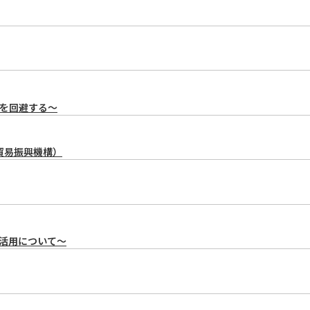
を回避する～
貿易振興機構）
の活用について～