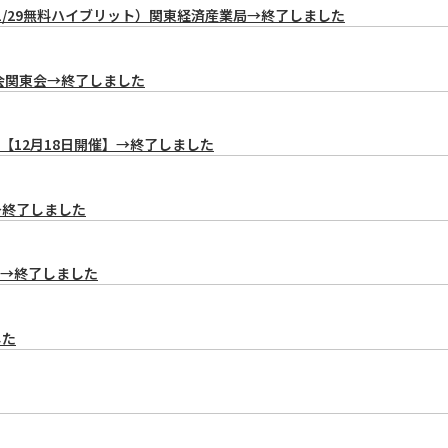
/29無料ハイブリット）関東経済産業局→終了しました
士会関東会→終了しました
12月18日開催】→終了しました
→終了しました
内→終了しました
した