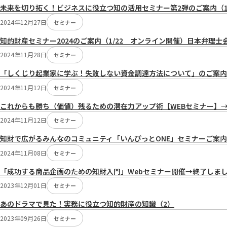
未来を切り拓く！ビジネスに役立つ知の活用セミナー第2弾のご案内（1
2024年12月27日
セミナー
知的財産セミナー2024のご案内（1/22 オンライン開催）日本弁理
2024年11月28日
セミナー
「しくじり起業家に学ぶ！失敗しない資金調達方法について」のご案内【
2024年11月12日
セミナー
これからも勝ち（価値）残るための潜在力アップ術【WEBセミナー】
2024年11月12日
セミナー
知財で広がるみんなのコミュニティ「いんぴっとONE」セミナーご案
2024年11月08日
セミナー
「成功する商品企画のための知財入門」Webセミナー開催→終了しま
2023年12月01日
セミナー
あのドラマで見た！実務に役立つ知的財産の知識（2）
2023年09月26日
セミナー