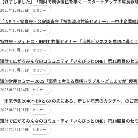
【終了しました】「知財で競争優位を築く ―スタートアップの成長戦
切
2025年12月20日
り
セミナー
替
「INPIT・警察庁・公安調査庁『技術流出対策セミナー』～中小企業
え：
2025年10月10日
セミナー
特許庁・ジェトロ・INPIT 共催セミナー 『海外ビジネスを成功に導
2025年10月06日
セミナー
知財で広がるみんなのコミュニティ「いんぴっとONE」第11回目のセミ
2025年10月03日
セミナー
知的財産セミナー2025「事例で考える商標トラブル～どこまでが"侵
2025年09月24日
セミナー
「未来予測2040～DXとGXの先にある、新しい産業のカタチ～」のご
2025年09月01日
セミナー
知財で広がるみんなのコミュニティ「いんぴっとONE」第10回目のセミ
2025年08月06日
セミナー