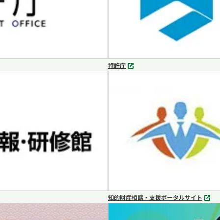
特許庁
別
タ
ブ
で
開
く
知的財産相談・支援ポータルサイト
別
タ
ブ