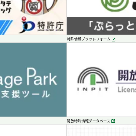
特許情報プラットフォーム
別
タ
ブ
で
開
く
開放特許情報データベース
別
タ
ブ