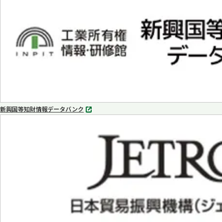
で
開
く
新興国等知財情報データバンク
別
タ
ブ
で
開
く