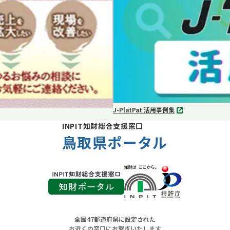
で
開
く
J-PlatPat 活用事例集
別
タ
INPIT知財総合支援窓口
ブ
鳥取県ポータル
で
開
く
全国47都道府県に設定された
お近くの窓口にお繋ぎいたします