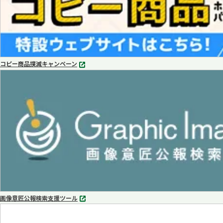
コピー商品撲滅キャンペーン
別
タ
ブ
で
開
く
画像意匠公報検索支援ツール
別
タ
ブ