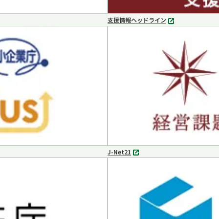
支援情報ヘッドライン
別
タ
ブ
で
開
く
J-Net21
別
タ
ブ
で
開
く