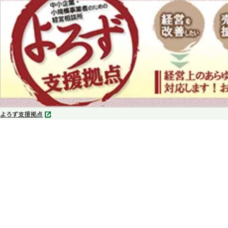
で
開
く
よろず支援拠点
別
タ
ブ
で
開
く