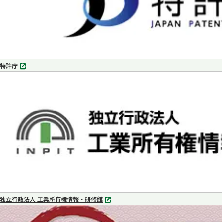
特許庁
別
タ
ブ
で
開
く
独立行政法人 工業所有権情報・研修館
別
タ
ブ