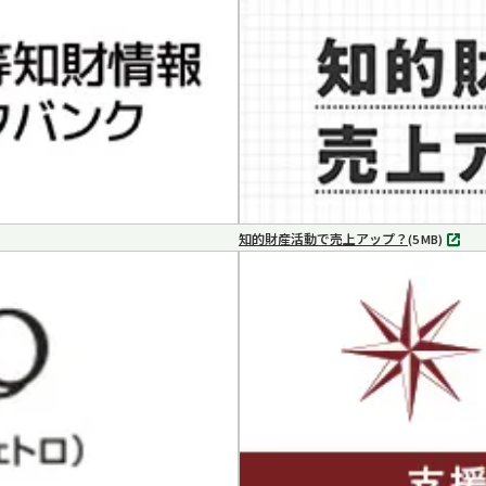
で
開
く
知的財産活動で売上アップ？
MP4
(5 MB)