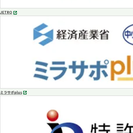
JETRO
別
タ
ブ
で
開
く
ミラサポplus
別
タ
ブ
で
開
く