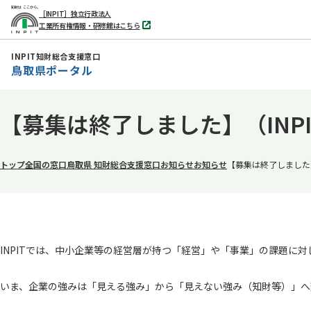
［INPIT］独立行政法人
工業所有権情報・研修館はこちら
別
タ
ブ
INPIT知財総合支援窓口
で
鳥取県ポータル
開
く
本
【募集は終了しました】（INP
文
へ
移
トップ
全国の窓口
鳥取県 知財総合支援窓口
お知らせ
お知らせ
【募集は終了しました】
動
INPITでは、中小企業等の経営層が持つ「経営」や「事業」の課題に
いま、企業の強みは「見える強み」から「見えない強み（知財等）」へ