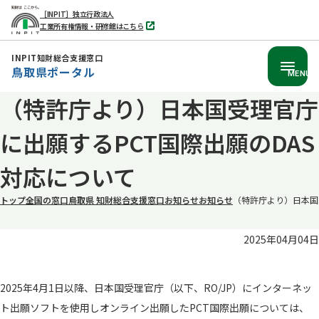
［INPIT］独立行政法人
工業所有権情報・研修館はこちら
別
タ
ブ
INPIT知財総合支援窓口
で
鳥取県ポータル
開
MENU
く
（特許庁より）日本国受理官庁
本
文
に出願するPCT国際出願のDAS
へ
移
対応について
動
トップ
全国の窓口
鳥取県 知財総合支援窓口
お知らせ
お知らせ
（特許庁より）日本国
2025年04月04日
2025年4月1日以降、日本国受理官庁（以下、RO/JP）にインターネッ
ト出願ソフトを使用しオンライン出願したPCT国際出願については、