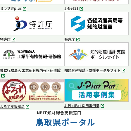
く
く
ミラサポplus
J-Net21
別
別
タ
タ
ブ
ブ
で
で
開
開
く
く
特許庁
特許庁
別
別
タ
タ
ブ
ブ
で
で
開
開
く
く
独立行政法人 工業所有権情報・研修館
知的財産相談・支援ポータルサイト
別
別
タ
タ
ブ
ブ
で
で
開
開
く
く
J-PlatPat 活用事例集
よろず支援拠点
別
別
INPIT知財総合支援窓口
タ
タ
ブ
鳥取県ポータル
ブ
で
で
開
開