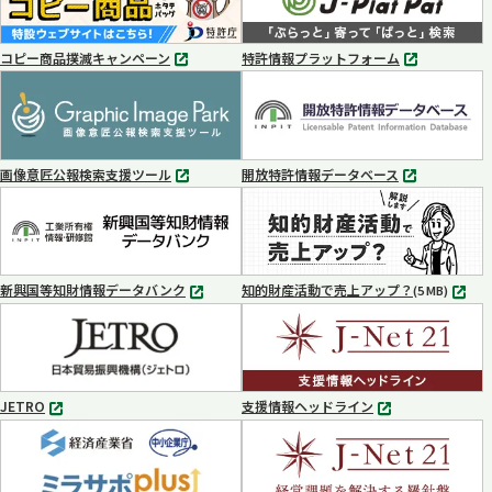
コピー商品撲滅キャンペーン
特許情報プラットフォーム
別
別
タ
タ
ブ
ブ
で
で
開
開
く
く
画像意匠公報検索支援ツール
開放特許情報データベース
別
別
タ
タ
ブ
ブ
で
で
開
開
く
く
新興国等知財情報データバンク
知的財産活動で売上アップ？
MP4
(5 MB)
別
タ
ブ
で
開
く
JETRO
支援情報ヘッドライン
別
別
タ
タ
ブ
ブ
で
で
開
開