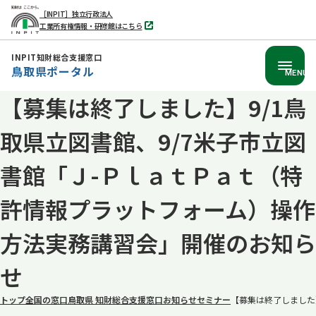
［INPIT］独立行政法人
工業所有権情報・研修館はこちら
別
タ
ブ
INPIT知財総合支援窓口
で
鳥取県ポータル
開
MENU
く
【募集は終了しました】9/1鳥
本
文
取県立図書館、9/7米子市立図
へ
移
書館「Ｊ-ＰｌａｔＰａｔ（特
動
許情報プラットフォーム）操作
方法実務講習会」開催のお知ら
せ
トップ
全国の窓口
鳥取県 知財総合支援窓口
お知らせ
セミナー
【募集は終了しました