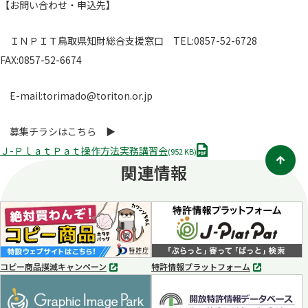
【お問い合わせ・申込先】
ＩＮＰＩＴ鳥取県知財総合支援窓口 TEL:0857-52-6728
FAX:0857-52-6674
E-mail:torimado@toriton.or.jp
募集チラシはこちら ▶
P
Ｊ-ＰｌａｔＰａｔ操作方法実務講習会
(952 KB)
D
関連情報
F
コピー商品撲滅キャンペーン
特許情報プラットフォーム
別
別
タ
タ
ブ
ブ
で
で