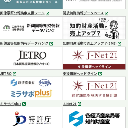
開
開
く
く
画像意匠公報検索支援ツール
開放特許情報データベース
別
別
タ
タ
ブ
ブ
で
で
開
開
く
く
新興国等知財情報データバンク
知的財産活動で売上アップ？
MP4
(5 MB)
別
タ
ブ
で
開
く
JETRO
支援情報ヘッドライン
別
別
タ
タ
ブ
ブ
で
で
開
開
く
く
ミラサポplus
J-Net21
別
別
タ
タ
ブ
ブ
で
で
開
開