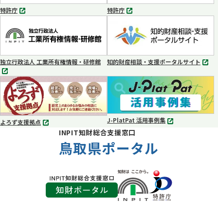
く
く
特許庁
特許庁
別
別
タ
タ
ブ
ブ
で
で
開
開
く
く
独立行政法人 工業所有権情報・研修館
知的財産相談・支援ポータルサイト
別
別
タ
タ
ブ
ブ
で
で
開
開
く
く
J-PlatPat 活用事例集
よろず支援拠点
別
別
INPIT知財総合支援窓口
タ
タ
ブ
鳥取県ポータル
ブ
で
で
開
開
く
く