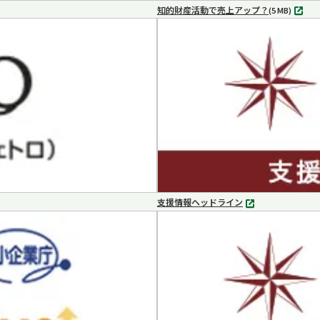
知的財産活動で売上アップ？
MP4
(5 MB)
支援情報ヘッドライン
別
タ
ブ
で
開
く