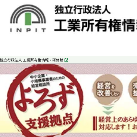
開
く
独立行政法人 工業所有権情報・研修館
別
タ
ブ
で
開
く