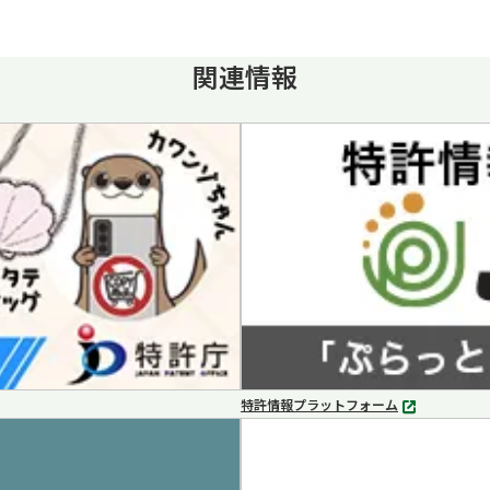
関連情報
特許情報プラットフォーム
別
タ
ブ
で
開