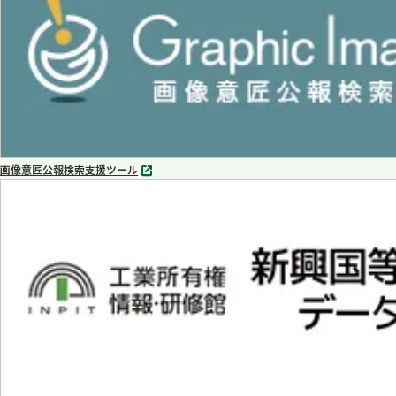
く
画像意匠公報検索支援ツール
別
タ
ブ
で
開
く