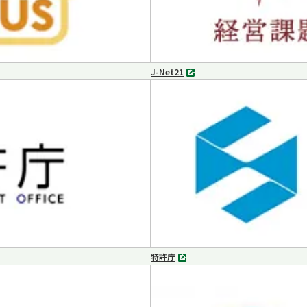
J-Net21
別
タ
ブ
で
開
く
特許庁
別
タ
ブ
で