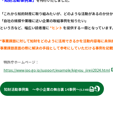
「知財活動事例集」
を刊行いたしました。
「これから知的財産に取り組みたいが、どのような活動があるのか分か
「自社の規模や業種に近い企業の取組事例を知りたい」
という方など、幅広い読者層に
*
ヒント
を提供する一冊となっています
*事業課題に対して知財をどのように活用できるかを活動内容毎に具
体
事業課題直面の際に解決の手段と
して参考にしていただける事例を記載
特許庁ホームページ：
別
https://www.jpo.go.jp/support/
example/kigyou_jireii2024.html
タ
ブ
で
PDF
知財活動事例集 ～中小企業の舞台裏 14事例～
(5.3 MB)
開
く