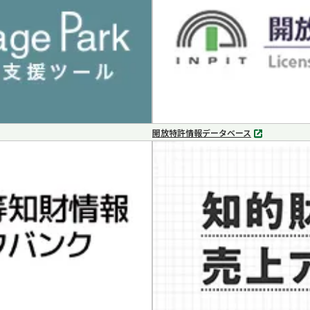
く
開放特許情報データベース
別
タ
ブ
で
開
く