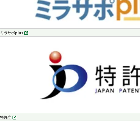
ミラサポplus
別
タ
ブ
で
開
く
特許庁
別
タ
ブ
で