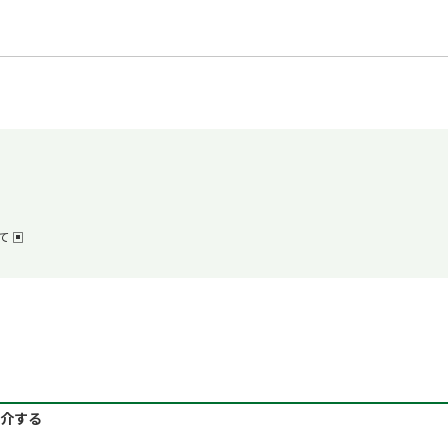
て ▣
介する