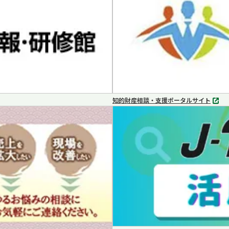
開
く
知的財産相談・支援ポータルサイト
別
タ
ブ
で
開
く