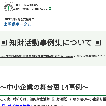
［INPIT］独立行政法人
工業所有権情報・研修館はこちら
別
タ
ブ
INPIT知財総合支援窓口
で
宮崎県ポータル
開
く
本
▣ 知財活動事例集について ▣
文
へ
移
トップ
全国の窓口
宮崎県 知財総合支援窓口
お知らせ
news
▣ 知財活動事例集につい
動
～中小企業の舞台裏 14事例～
この度、特許庁は、知的財産活動（知財活動）に取り組む中小企業を紹