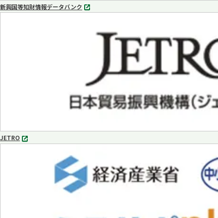
新興国等知財情報データバンク
別
タ
ブ
で
開
く
JETRO
別
タ
ブ
で
開
く