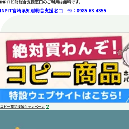
INPIT知財総合支援窓口のご利用は無料です。
INPIT宮崎県知財総合支援窓口
☏：0985-63-4355
コピー商品撲滅キャンペーン
別
タ
ブ
で
開