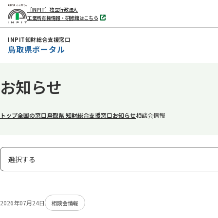
［INPIT］独立行政法人
工業所有権情報・研修館はこちら
別
タ
ブ
INPIT知財総合支援窓口
で
鳥取県ポータル
開
く
本
お知らせ
文
へ
移
トップ
全国の窓口
鳥取県 知財総合支援窓口
お知らせ
相談会情報
動
表
選択する
示
タ
ブ
2026年07月24日
相談会情報
の