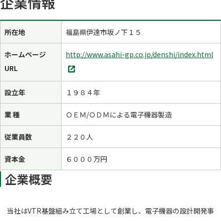
企業情報
所在地
福島県伊達市坂ノ下１５
ホームページ
http://www.asahi-gp.co.jp/denshi/index.html
別
URL
タ
ブ
設立年
１９８４年
で
開
業 種
ＯＥＭ/ＯＤＭによる電子機器製造
く
従業員数
２２０人
資本金
６０００万円
企業概要
当社はVTR基盤組み立て工場として創業し、電子機器の設計開発事