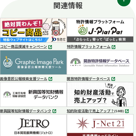
関連情報
コピー商品撲滅キャンペーン
特許情報プラットフォーム
別
別
タ
タ
ブ
ブ
で
で
開
開
く
く
画像意匠公報検索支援ツール
開放特許情報データベース
別
別
タ
タ
ブ
ブ
で
で
開
開
く
く
新興国等知財情報データバンク
知的財産活動で売上アップ？
MP4
(5 MB)
別
タ
ブ
で
開