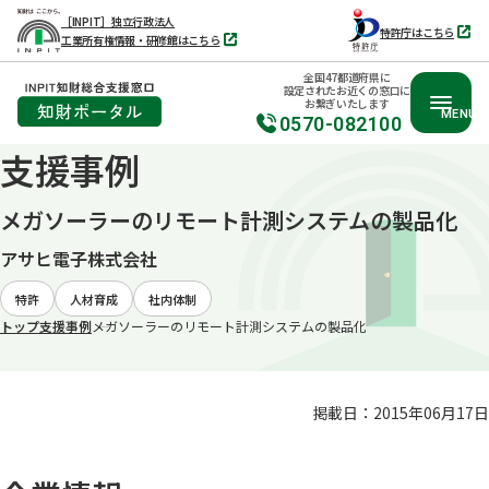
［INPIT］独立行政法人
特許庁はこちら
工業所有権情報・研修館はこちら
別
別
タ
タ
ブ
全国47都道府県に
ブ
で
設定されたお近くの窓口に
で
開
お繋ぎいたします
開
く
MENU
く
0570-082100
支援事例
本
文
メガソーラーのリモート計測システムの製品化
へ
移
アサヒ電子株式会社
動
特許
人材育成
社内体制
トップ
支援事例
メガソーラーのリモート計測システムの製品化
掲載日：2015年06月17日