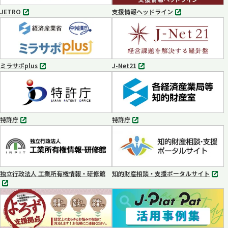
く
JETRO
支援情報ヘッドライン
別
別
タ
タ
ブ
ブ
で
で
開
開
く
く
ミラサポplus
J-Net21
別
別
タ
タ
ブ
ブ
で
で
開
開
く
く
特許庁
特許庁
別
別
タ
タ
ブ
ブ
で
で
開
開
く
く
独立行政法人 工業所有権情報・研修館
知的財産相談・支援ポータルサイト
別
別
タ
タ
ブ
ブ
で
で
開
開
く
く