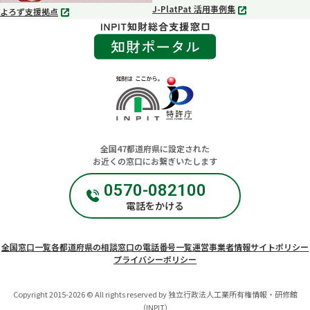
J-PlatPat 活用事例集
よろず支援拠点
別
別
タ
タ
ブ
ブ
で
で
開
開
く
く
全国​47都道府県に設定された
お近くの窓口にお繋ぎいたします
0570-082100
電話をかける
全国窓口一覧
各都道府県の相談窓口の電話番号一覧
運営事業者情報
サイトポリシー
プライバシーポリシー
Copyright 2015-2026 © All rights reserved by 独立行政法人工業所有権情報・研修館
（INPIT）