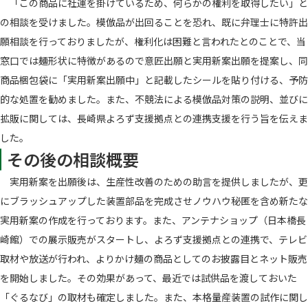
「この商品に社運を掛けているため、何らかの権利を取得したい」と
の相談を受けました。模倣品が出回ることを恐れ、既に弁理士に特許出
願相談を行っておりましたが、権利化は困難と言われたとのことで、当
窓口では麺形状に特徴があるので意匠出願と実用新案出願を提案し、同
商品梱包袋に「実用新案出願中」と記載したシールを貼り付ける、予防
的な処置を勧めました。また、不競法による模倣品対策の説明、並びに
拡販に関しては、長崎県よろず支援拠点との連携支援を行う旨を伝えま
した。
その後の相談概要
実用新案を出願後は、生産性改善のための助言を提供しましたが、更
にブラッシュアップした装置部品を完成させノウハウ秘匿を含め新たな
実用新案の作成を行っております。また、アンテナショップ（日本橋長
崎館）での展示販売がスタートし、よろず支援拠点との連携で、テレビ
取材や放送が行われ、よりかけ麺の商品としてのお披露目とネット販売
を開始しました。その効果があって、最近では試供品を渡しておいた
「ぐるなび」の取材も確定しました。また、本格量産装置の試作に関し