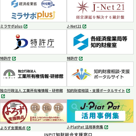
タ
タ
ブ
ブ
で
で
開
開
く
く
ミラサポplus
J-Net21
別
別
タ
タ
ブ
ブ
で
で
開
開
く
く
特許庁
特許庁
別
別
タ
タ
ブ
ブ
で
で
開
開
く
く
独立行政法人 工業所有権情報・研修館
知的財産相談・支援ポータルサイト
別
別
タ
タ
ブ
ブ
で
で
開
開
く
く
J-PlatPat 活用事例集
よろず支援拠点
別
別
タ