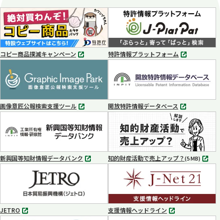
コピー商品撲滅キャンペーン
特許情報プラットフォーム
別
別
タ
タ
ブ
ブ
で
で
開
開
く
く
画像意匠公報検索支援ツール
開放特許情報データベース
別
別
タ
タ
ブ
ブ
で
で
開
開
く
く
新興国等知財情報データバンク
知的財産活動で売上アップ？
MP4
(5 MB)
別
タ
ブ
で
開
く
JETRO
支援情報ヘッドライン
別
別