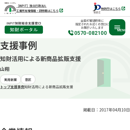
［INPIT］独立行政法人
特許庁はこちら
工業所有権情報・研修館はこちら
別
別
タ
タ
ブ
全国47都道府県に
ブ
で
設定されたお近くの窓口に
で
開
お繋ぎいたします
開
く
MENU
く
0570-082100
支援事例
本
文
知財活用による新商品拡販支援
へ
移
山翔
動
実用新案
意匠
トップ
支援事例
知財活用による新商品拡販支援
掲載日：2017年04月10日