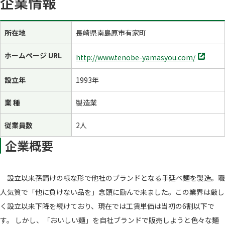
企業情報
所在地
長崎県南島原市有家町
別
ホームページ URL
http://www.tenobe-yamasyou.com/
タ
ブ
設立年
1993年
で
開
業 種
製造業
く
従業員数
2人
企業概要
設立以来孫請けの様な形で他社のブランドとなる手延べ麺を製造。職
人気質で「他に負けない品を」念頭に励んで来ました。この業界は厳し
く設立以来下降を続けており、現在では工賃単価は当初の6割以下で
す。 しかし、「おいしい麺」を自社ブランドで販売しようと色々な麺