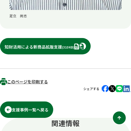
足立 尚志
PDF
知財活用による新商品拡販支援
(310 KB)
このページを印刷する
シェアする
支援事例一覧へ戻る
関連情報