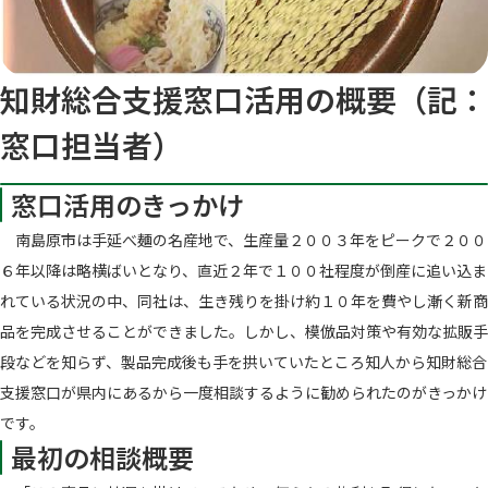
知財総合支援窓口活用の概要（記：
窓口担当者）
窓口活用のきっかけ
南島原市は手延べ麺の名産地で、生産量２００３年をピークで２００
６年以降は略横ばいとなり、直近２年で１００社程度が倒産に追い込ま
れている状況の中、同社は、生き残りを掛け約１０年を費やし漸く新商
品を完成させることができました。しかし、模倣品対策や有効な拡販手
段などを知らず、製品完成後も手を拱いていたところ知人から知財総合
支援窓口が県内にあるから一度相談するように勧められたのがきっかけ
です。
最初の相談概要