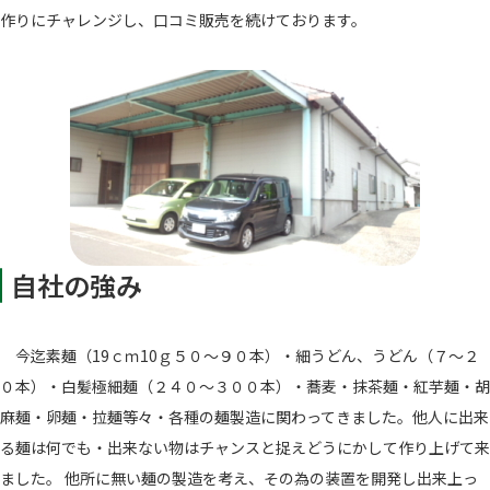
作りにチャレンジし、口コミ販売を続けております。
自社の強み
今迄素麺（19ｃｍ10ｇ５０～９０本）・細うどん、うどん（７～２
０本）・白髪極細麺（２４０～３００本）・蕎麦・抹茶麺・紅芋麺・胡
麻麺・卵麺・拉麺等々・各種の麺製造に関わってきました。他人に出来
る麺は何でも・出来ない物はチャンスと捉えどうにかして作り上げて来
ました。 他所に無い麺の製造を考え、その為の装置を開発し出来上っ