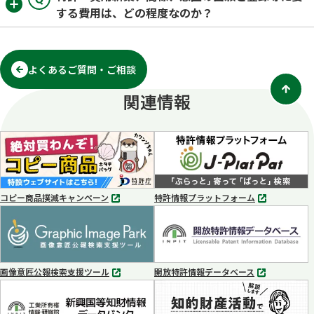
する費用は、どの程度なのか？
よくあるご質問・ご相談
関連情報
コピー商品撲滅キャンペーン
特許情報プラットフォーム
別
別
タ
タ
ブ
ブ
で
で
開
開
く
く
画像意匠公報検索支援ツール
開放特許情報データベース
別
別
タ
タ
ブ
ブ
で
で