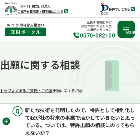
［INPIT］独立行政法人
特許庁はこちら
工業所有権情報・研修館はこちら
別
別
タ
タ
ブ
全国47都道府県に
ブ
で
設定されたお近くの窓口に
で
開
お繋ぎいたします
開
く
MENU
く
0570-082100
本
文
出願に関する相談
へ
移
動
トップ
よくあるご質問・ご相談
出願に関する相談
新たな技術を発明したので、特許として権利化し
て我が社の将来の事業で活かしていきたいと思っ
ている。ついては、特許出願の相談にのってもら
えないか？