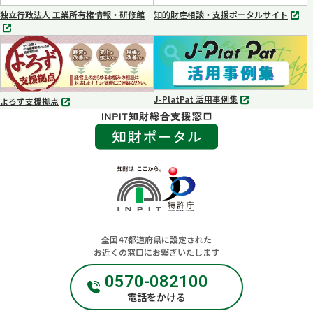
く
く
独立行政法人 工業所有権情報・研修館
知的財産相談・支援ポータルサイト
別
別
タ
タ
ブ
ブ
で
で
開
開
く
く
J-PlatPat 活用事例集
よろず支援拠点
別
別
タ
タ
ブ
ブ
で
で
開
開
く
く
全国​47都道府県に設定された
お近くの窓口にお繋ぎいたします
0570-082100
電話をかける