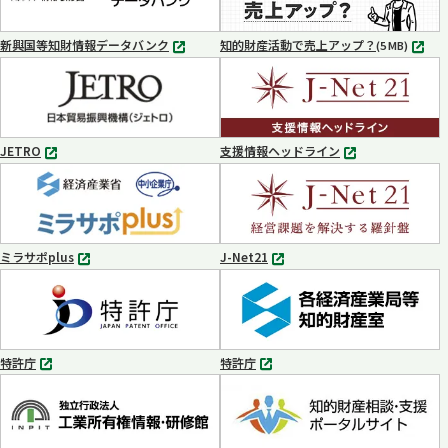
開
開
く
く
新興国等知財情報データバンク
知的財産活動で売上アップ？
MP4
(5 MB)
別
タ
ブ
で
開
く
JETRO
支援情報ヘッドライン
別
別
タ
タ
ブ
ブ
で
で
開
開
く
く
ミラサポplus
J-Net21
別
別
タ
タ
ブ
ブ
で
で
開
開
く
く
特許庁
特許庁
別
別
タ
タ
ブ
ブ
で
で
開
開