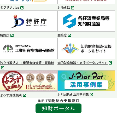
く
く
ミラサポplus
J-Net21
別
別
タ
タ
ブ
ブ
で
で
開
開
く
く
特許庁
特許庁
別
別
タ
タ
ブ
ブ
で
で
開
開
く
く
独立行政法人 工業所有権情報・研修館
知的財産相談・支援ポータルサイト
別
別
タ
タ
ブ
ブ
で
で
開
開
く
く
J-PlatPat 活用事例集
よろず支援拠点
別
別
タ
タ
ブ
ブ
で
で
開
開