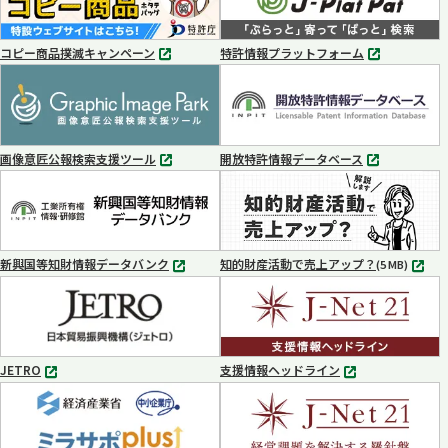
コピー商品撲滅キャンペーン
特許情報プラットフォーム
別
別
タ
タ
ブ
ブ
で
で
開
開
く
く
画像意匠公報検索支援ツール
開放特許情報データベース
別
別
タ
タ
ブ
ブ
で
で
開
開
く
く
新興国等知財情報データバンク
知的財産活動で売上アップ？
MP4
(5 MB)
別
タ
ブ
で
開
く
JETRO
支援情報ヘッドライン
別
別
タ
タ
ブ
ブ
で
で
開
開