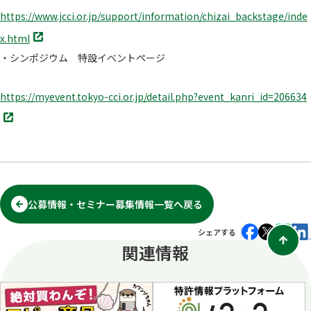
https://www.jcci.or.jp/support/information/chizai_backstage/inde
別
x.html
タ
・シンポジウム 特設イベントページ
ブ
で
開
https://myevent.tokyo-cci.or.jp/detail.php?event_kanri_id=206634
く
別
タ
ブ
で
開
く
公募情報・セミナー募集情報一覧へ戻る
シェアする
関連情報