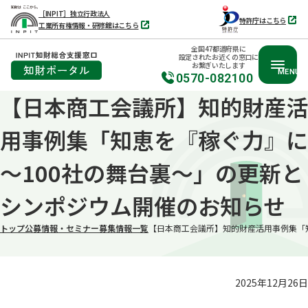
［INPIT］独立行政法人
特許庁はこちら
工業所有権情報・研修館はこちら
別
別
タ
タ
ブ
全国47都道府県に
ブ
で
設定されたお近くの窓口に
で
開
お繋ぎいたします
開
く
MENU
く
0570-082100
【日本商工会議所】知的財産活
本
文
用事例集「知恵を『稼ぐ力』に
へ
移
～100社の舞台裏～」の更新と
動
シンポジウム開催のお知らせ
トップ
公募情報・セミナー募集情報一覧
【日本商工会議所】知的財産活用事例集「
2025年12月26日